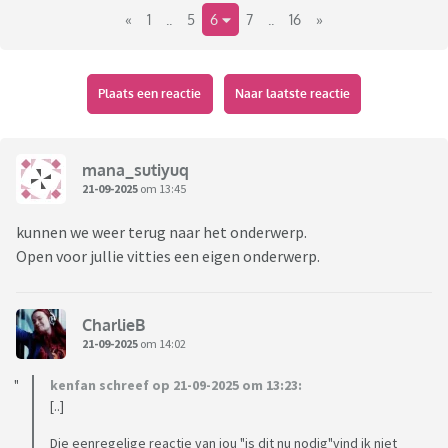
«
1
..
5
6
7
..
16
»
Plaats een reactie
Naar laatste reactie
mana_sutiyuq
21-09-2025
om 13:45
Beeld: NL Beeld
kunnen we weer terug naar het onderwerp.
https://www.nu.nl/koningshuis/6360870/zo-zag-het-
Open voor jullie vitties een eigen onderwerp.
koninklijk-gezin-eruit-tijdens-de-jaarlijkse-fotosessie.html
CharlieB
21-09-2025
om 14:02
kenfan schreef op 21-09-2025 om 13:23:
[..]
Die eenregelige reactie van jou "is dit nu nodig"vind ik niet