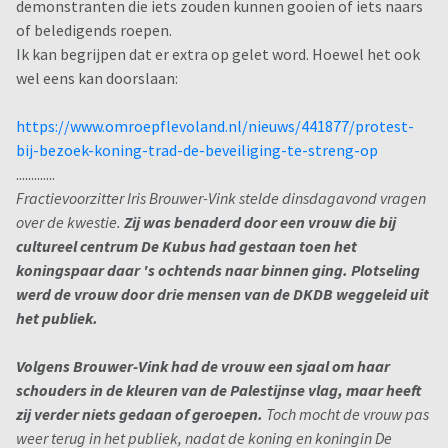
demonstranten die iets zouden kunnen gooien of iets naars
of beledigends roepen.
Ik kan begrijpen dat er extra op gelet word. Hoewel het ook
wel eens kan doorslaan:
https://www.omroepflevoland.nl/nieuws/441877/protest-
bij-bezoek-koning-trad-de-beveiliging-te-streng-op
.............
Fractievoorzitter Iris Brouwer-Vink stelde dinsdagavond vragen
over de kwestie.
Zij was benaderd door een vrouw die bij
cultureel centrum De Kubus had gestaan toen het
koningspaar daar 's ochtends naar binnen ging. Plotseling
werd de vrouw door drie mensen van de DKDB weggeleid uit
het publiek.
Volgens Brouwer-Vink had de vrouw een sjaal om haar
schouders in de kleuren van de Palestijnse vlag, maar heeft
zij verder niets gedaan of geroepen.
Toch mocht de vrouw pas
weer terug in het publiek, nadat de koning en koningin De