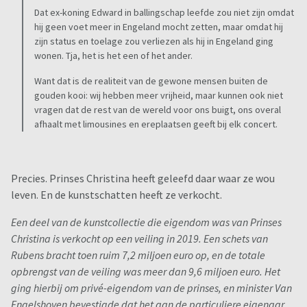
Dat ex-koning Edward in ballingschap leefde zou niet zijn omdat
hij geen voet meer in Engeland mocht zetten, maar omdat hij
zijn status en toelage zou verliezen als hij in Engeland ging
wonen. Tja, het is het een of het ander.
Want dat is de realiteit van de gewone mensen buiten de
gouden kooi: wij hebben meer vrijheid, maar kunnen ook niet
vragen dat de rest van de wereld voor ons buigt, ons overal
afhaalt met limousines en ereplaatsen geeft bij elk concert.
Precies. Prinses Christina heeft geleefd daar waar ze wou
leven. En de kunstschatten heeft ze verkocht.
Een deel van de kunstcollectie die eigendom was van Prinses
Christina is verkocht op een veiling in 2019. Een schets van
Rubens bracht toen ruim 7,2 miljoen euro op, en de totale
opbrengst van de veiling was meer dan 9,6 miljoen euro. Het
ging hierbij om privé-eigendom van de prinses, en minister Van
Engelshoven bevestigde dat het aan de particuliere eigenaar