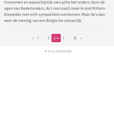
forummen en waarschijnlijk zien jullie het anders (door de
ogen van Nederlanders, da's normaal) maar ik vind Willem-
Alexander niet echt sympathiek overkomen. Maar da's dan
weer de mening van een Belgische natuurlijk.
«
1
..
5
6
7
..
16
»
▼ Ad by Refinery89