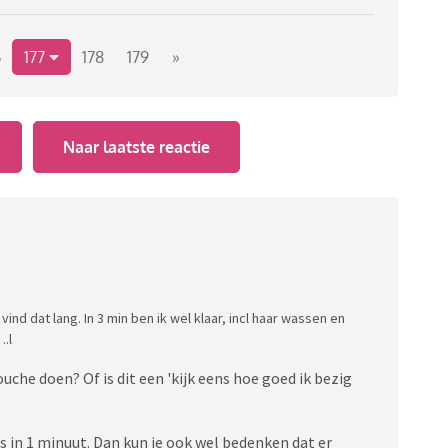
ijdt om haar tanden te poetsen vind ik ook echt
6
177
178
179
»
moordneigingen of raak je lichtelijk geirriteerd?
Naar laatste reactie
nd dat lang. In 3 min ben ik wel klaar, incl haar wassen en
.l
che doen? Of is dit een 'kijk eens hoe goed ik bezig
s in 1 minuut. Dan kun je ook wel bedenken dat er