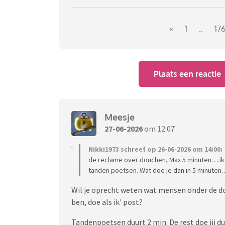
En die van Oral B dat de tandarts naar huis r
compleet niet te snappen.
«
1
..
17
Van welke reclames krijgen jullie acute jeuk, 
Plaats een reactie
Meesje
27-06-2026
om 12:07
Nikki1973 schreef op 26-06-2026 om 14:00:
de reclame over douchen, Max 5 minuten….ik vi
tanden poetsen. Wat doe je dan in 5 minuten…
Wil je oprecht weten wat mensen onder de dou
ben, doe als ik' post?
Tandenpoetsen duurt 2 min. De rest doe jij du