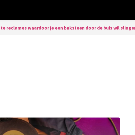
nte reclames waardoor je een baksteen door de buis wil slinge