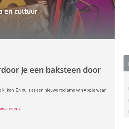
 en cultuur
rdoor je een baksteen door
te kijken. En nu is er een nieuwe reclame van Apple waar
tty want de stem in die reclame klinkt heel schel en