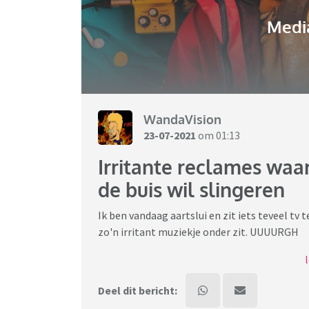
Media
WandaVision
23-07-2021
om 01:13
Irritante reclames waa
de buis wil slingeren
Ik ben vandaag aartslui en zit iets teveel tv 
zo'n irritant muziekje onder zit. UUUURGH
Verder vind ik de huidige Hello Fresh heel shi
hard.
Deel dit bericht: