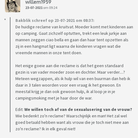
willem1959
23-07-2021
om 09:24
Bakblik schreef op 23-07-2021 om 08:37:
De huidige reclame van kruitvat. Moeder komt met kinderen aan
op camping. Gaat zichzelf optutten, trekt een leuk jurkje aan
mannen zeggen ciao bella en gaan dan haar tent opzetten als
zij in een hangmat ligt waarna de kinderen vragen wat die
vreemde mannen in onze tent doen.
Het enige goeie aan die reclame is dat het geen standaard
gezin is van vader moeder zoon en dochter. Maar verder....?
Meteen wegzappen, als ik hulp wil van een buurman dan heb ik
daar in 3 talen woorden voor een vraag ik het gewoon. En
meestal krijg je dan ook gewoon hulp, ik al loop je in je
campingsmoking met je haar door de war.
Edit:
We willen toch af van de sexualusering van de vrouw?
Wie bedenkt zo'n reclame? Waarschijnlijk en man! Het zal wel
goed betaald hebben want als vrouw die je toch niet mee aan
zo'n reclame? Ik in elk geval niet!