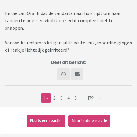
En die van Oral B dat de tandarts naar huis rijdt om haar
tanden te poetsen vind ik ook echt compleet niet te
snappen.
Van welke reclames krijgen jullie acute jeuk, moordneigingen
of raak je lichtelijk geirriteerd?
Deel dit bericht:
«
1
2
3
4
5
..
179
»
Plaats een reactie
Naar laatste reactie