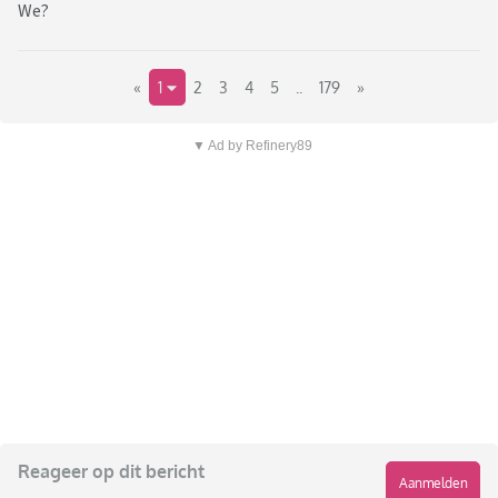
We?
«
1
2
3
4
5
..
179
»
▼ Ad by Refinery89
Reageer op dit bericht
Aanmelden