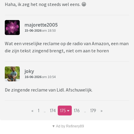
Haha, ik zeg het nog steeds wel eens. 😁
majorette2005
15-06-2026
om 18:50
Wat een vreselijke reclame op de radio van Amazon, een man
die zijn tekst zingend brengt, niet om aan te horen
joky
16-06-2026
om 10:54
De zingende reclame van Lidl. Afschuwelijk.
«
1
..
174
175
176
..
179
»
▼ Ad by Refinery89