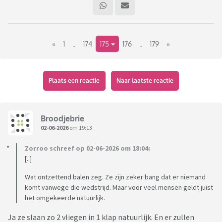
En die van Oral B dat de tandarts naar huis rijdt om haar
tanden te poetsen vind ik ook echt compleet niet te
«
1
..
174
175
176
..
179
»
snappen.
Van welke reclames krijgen jullie acute jeuk, moordneigingen
of raak je lichtelijk geirriteerd?
Plaats een reactie
Naar laatste reactie
Broodjebrie
02-06-2026
om 19:13
Zorroo schreef op 02-06-2026 om 18:04:
[..]
Wat ontzettend balen zeg. Ze zijn zeker bang dat er niemand
komt vanwege die wedstrijd. Maar voor veel mensen geldt juist
het omgekeerde natuurlijk.
Ja ze slaan zo 2 vliegen in 1 klap natuurlijk. En er zullen