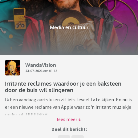
Media en cultuur
WandaVision
23-07-2021
om 01:13
Irritante reclames waardoor je een baksteen
door de buis wil slingeren
Ik ben vandaag aartslui en zit iets teveel tv te kijken. En nu is
er een nieuwe reclame van Apple waar zo'n irritant muziekje
onder zit. UUUURGH
Verder vind ik de huidige Hello Fresh heel shitty want de
Deel dit bericht:
stem in die reclame klinkt heel schel en hard.