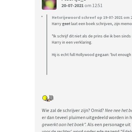
20-07-2021
om 12:51
Hetvrijewoord schreef op 19-07-2021 om 2
Harry
gaat
laat een boek schrijven, zijn memo
"Ik schrijf dit niet als de prins die ik ben si
Harry in een verklaring.
Hij is echt full Hollywood gegaan: 'but enough
Wie zal de schrijver zijn? Omid?
Nee nee het b
er dan teveel pluimen uitgedeeld worden in 
gewerkt aan het boek".
Als een personage uit
voor de rechter',
word onder ede gezegd
"Edela