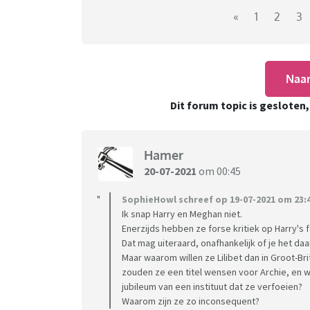
het gekat naar elkaar moet stoppen. Als di
«
1
2
3
worden.
Naar
Dit forum topic is gesloten
Hamer
20-07-2021
om 00:45
SophieHowl schreef op 19-07-2021 om 23:4
Ik snap Harry en Meghan niet.
Enerzijds hebben ze forse kritiek op Harry's fa
Dat mag uiteraard, onafhankelijk of je het da
Maar waarom willen ze Lilibet dan in Groot-Br
zouden ze een titel wensen voor Archie, en w
jubileum van een instituut dat ze verfoeien?
Waarom zijn ze zo inconsequent?