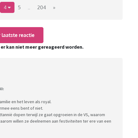
t niet mogelijk blijkt zullen (topic)bans uitgedeeld
4
5
..
204
»
 laatste reactie
, er kan niet meer gereageerd worden.
0:
milie en het leven als royal.
armee eens bent of niet.
ittannië dopen terwijl ze gaat opgroeien in de VS, waarom
aarom willen ze deelnemen aan festiviteiten ter ere van een