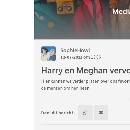
Media
SophieHowl
12-07-2021
om 13:06
Harry en Meghan vervo
Hier kunnen we verder praten over ons favorie
de mensen om hen heen.
Laten we ons aan de welbekende forumrege
Moderatie-infobericht: In dit topic mag 
Deel dit bericht:
Berichten uit sensatiezoekende en onbetro
Express en andere nare speculaties uit het