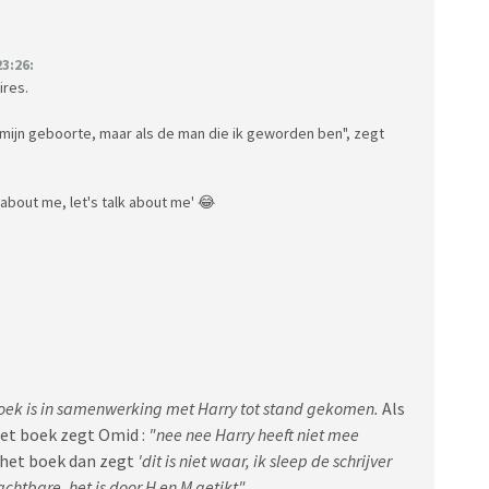
3:26:
ires.
nds mijn geboorte, maar als de man die ik geworden ben", zegt
 about me, let's talk about me' 😂
oek is in samenwerking met Harry tot stand gekomen.
Als
het boek zegt Omid :
"nee nee Harry heeft niet mee
 het boek dan zegt
'dit is niet waar, ik sleep de schrijver
chtbare, het is door H en M getikt".