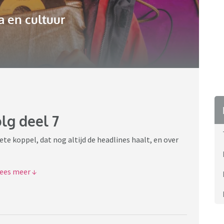
 en cultuur
lg deel 7
te koppel, dat nog altijd de headlines haalt, en over
ls houden
besproken worden wat H&M zelf naar buiten brengen.
uwbare platforms als The Sun, Daily Mail en Daily
 roddelcircuit, blijven vanaf nu achterwege. Ook