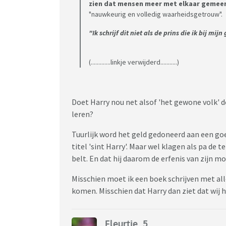
zien dat mensen meer met elkaar gemee
"nauwkeurig en volledig waarheidsgetrouw".
"Ik schrijf dit niet als de prins die ik bij m
(.............linkje verwijderd...........)
Doet Harry nou net alsof 'het gewone volk' 
leren?
Tuurlijk word het geld gedoneerd aan een goe
titel 'sint Harry'. Maar wel klagen als pa de
belt. En dat hij daarom de erfenis van zijn m
Misschien moet ik een boek schrijven met al
komen. Misschien dat Harry dan ziet dat wij 
Fleurtje_5