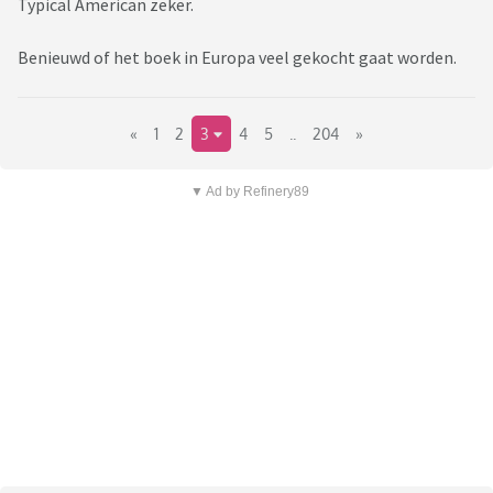
Typical American zeker.
Benieuwd of het boek in Europa veel gekocht gaat worden.
«
1
2
3
4
5
..
204
»
▼ Ad by Refinery89