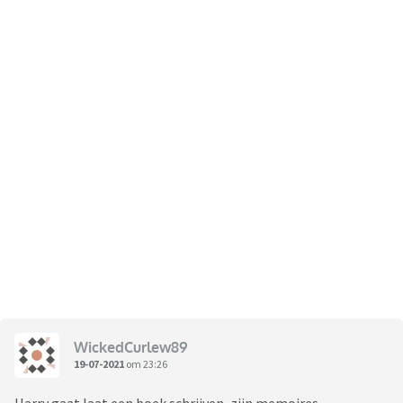
WickedCurlew89
19-07-2021
om 23:26