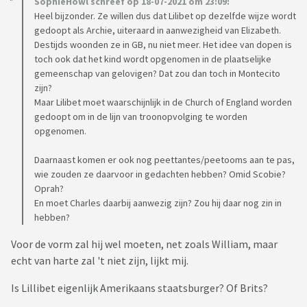
SophieHowl schreef op 18-07-2021 om 23:09:
Heel bijzonder. Ze willen dus dat Lilibet op dezelfde wijze wordt
gedoopt als Archie, uiteraard in aanwezigheid van Elizabeth.
Destijds woonden ze in GB, nu niet meer. Het idee van dopen is
toch ook dat het kind wordt opgenomen in de plaatselijke
gemeenschap van gelovigen? Dat zou dan toch in Montecito
zijn?
Maar Lilibet moet waarschijnlijk in de Church of England worden
gedoopt om in de lijn van troonopvolging te worden
opgenomen.
Daarnaast komen er ook nog peettantes/peetooms aan te pas,
wie zouden ze daarvoor in gedachten hebben? Omid Scobie?
Oprah?
En moet Charles daarbij aanwezig zijn? Zou hij daar nog zin in
hebben?
Voor de vorm zal hij wel moeten, net zoals William, maar
echt van harte zal 't niet zijn, lijkt mij.
Is Lillibet eigenlijk Amerikaans staatsburger? Of Brits?