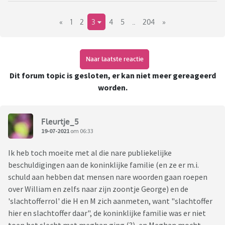
sensatiezoekende en onbetrouwbare platforms als The
Sun, Daily Mail en Daily Express en andere nare
«
1
2
3
4
5
..
204
»
speculaties uit het roddelcircuit, blijven vanaf nu
achterwege. Ook het gekat naar elkaar moet stoppen.
Als dit niet mogelijk blijkt zullen (topic)bans uitgedeeld
Naar laatste reactie
worden.
Dit forum topic is gesloten, er kan niet meer gereageerd
worden.
Fleurtje_5
19-07-2021
om 06:33
Ik heb toch moeite met al die nare publiekelijke
beschuldigingen aan de koninklijke familie (en ze er m.i.
schuld aan hebben dat mensen nare woorden gaan roepen
over William en zelfs naar zijn zoontje George) en de
'slachtofferrol' die H en M zich aanmeten, want "slachtoffer
hier en slachtoffer daar", de koninklijke familie was er niet