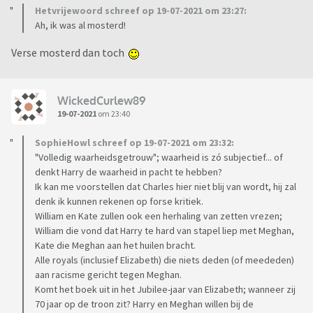
Hetvrijewoord schreef op 19-07-2021 om 23:27:
Ah, ik was al mosterd!
Verse mosterd dan toch
WickedCurlew89
19-07-2021
om 23:40
SophieHowl schreef op 19-07-2021 om 23:32:
"Volledig waarheidsgetrouw"; waarheid is zó subjectief... of
denkt Harry de waarheid in pacht te hebben?
Ik kan me voorstellen dat Charles hier niet blij van wordt, hij zal
denk ik kunnen rekenen op forse kritiek.
William en Kate zullen ook een herhaling van zetten vrezen;
William die vond dat Harry te hard van stapel liep met Meghan,
Kate die Meghan aan het huilen bracht.
Alle royals (inclusief Elizabeth) die niets deden (of meededen)
aan racisme gericht tegen Meghan.
Komt het boek uit in het Jubilee-jaar van Elizabeth; wanneer zij
70 jaar op de troon zit? Harry en Meghan willen bij de