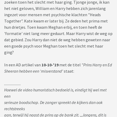
zoeken toen het slecht met haar ging. Tjonge jonge, ik kan
het niet geloven, William en Harry hebben zich jarenlang
ingezet voor mensen met psychische klachten "Heads
Together". Kate kwam er later bij. Ze deden het prima met
hun drietjes. Toen kwam Meghan erbij, en toen heeft de
'formatie' niet lang meer geduurt. Maar Harry wist de weg op
dat gebied. Zou Harry dan niet de weg hebben geweten naar
een goede psych voor Meghan toen het slecht met haar
ging?
In een AD artikel van
10-10-'19
met de titel
"Prins Harry en Ed
Sheeran hebben een 'misverstand'
staat:
................
Hoewel de video humoristisch bedoeld is, eindigt hij wel met
een
serieuze boodschap. De zanger spreekt de kijkers dan ook
rechtstreeks
aan, terwijl hij naast de prins op de bank zit. ,,Jongens, dit is