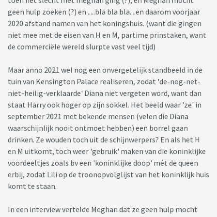
toen het slecht met meghan ging (?), en Meghan mocht
geen hulp zoeken (?) en .....bla bla bla....en daarom voorjaar
2020 afstand namen van het koningshuis. (want die gingen
niet mee met de eisen van H en M, partime prinstaken, want
de commerciële wereld slurpte vast veel tijd)
Maar anno 2021 wel nog een onvergetelijk standbeeld in de
tuin van Kensington Palace realiseren, zodat 'de-nog-net-
niet-heilig-verklaarde' Diana niet vergeten word, want dan
staat Harry ook hoger op zijn sokkel. Het beeld waar 'ze' in
september 2021 met bekende mensen (velen die Diana
waarschijnlijk nooit ontmoet hebben) een borrel gaan
drinken. Ze wouden toch uit de schijnwerpers? En als het H
en M uitkomt, toch weer 'gebruik' maken van die koninklijke
voordeeltjes zoals bv een 'koninklijke doop' mét de queen
erbij, zodat Lili op de troonopvolglijst van het koninklijk huis
komt te staan.
In een interview vertelde Meghan dat ze geen hulp mocht