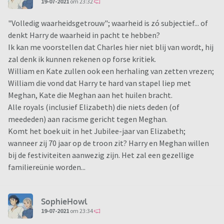
19-07-2021
om 23:32
"Volledig waarheidsgetrouw"; waarheid is zó subjectief... of
denkt Harry de waarheid in pacht te hebben?
Ik kan me voorstellen dat Charles hier niet blij van wordt, hij
zal denk ik kunnen rekenen op forse kritiek.
William en Kate zullen ook een herhaling van zetten vrezen;
William die vond dat Harry te hard van stapel liep met
Meghan, Kate die Meghan aan het huilen bracht.
Alle royals (inclusief Elizabeth) die niets deden (of
meededen) aan racisme gericht tegen Meghan.
Komt het boek uit in het Jubilee-jaar van Elizabeth;
wanneer zij 70 jaar op de troon zit? Harry en Meghan willen
bij de festiviteiten aanwezig zijn. Het zal een gezellige
familiereünie worden...
SophieHowl
19-07-2021
om 23:34