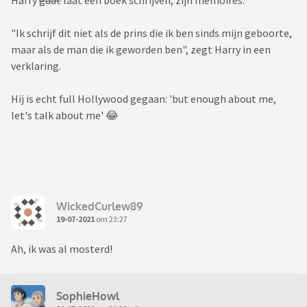
Harry
gaat
laat een boek schrijven, zijn memoires.
"Ik schrijf dit niet als de prins die ik ben sinds mijn geboorte,
maar als de man die ik geworden ben", zegt Harry in een
verklaring.
Hij is echt full Hollywood gegaan: 'but enough about me,
let's talk about me' 😂
WickedCurlew89
19-07-2021
om 23:27
Ah, ik was al mosterd!
SophieHowl