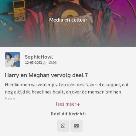
Media en cultuur
SophieHowl
12-07-2021
om 13:06
Harry en Meghan vervolg deel 7
Hier kunnen we verder praten over ons favoriete koppel, dat
nog altijd de headlines haalt, en over de mensen om hen
heen.
Laten we ons aan de welbekende forumregels houden
Deel dit bericht:
Moderatie-infobericht: In dit topic mag besproken
worden wat H&M zelf naar buiten brengen. Berichten uit