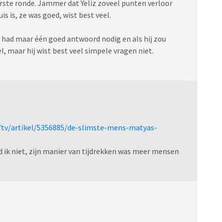
erste ronde. Jammer dat Yeliz zoveel punten verloor
s is, ze was goed, wist best veel.
j had maar één goed antwoord nodig en als hij zou
el, maar hij wist best veel simpele vragen niet.
/tv/artikel/5356885/de-slimste-mens-matyas-
 ik niet, zijn manier van tijdrekken was meer mensen