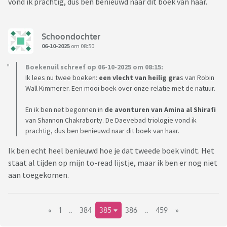
vond ik prachtig, dus ben benieuwd naar dit boek van haar.
Schoondochter
06-10-2025
om 08:50
Boekenuil schreef op 06-10-2025 om 08:15:
Ik lees nu twee boeken:
een vlecht van heilig gra
s van Robin
Wall Kimmerer. Een mooi boek over onze relatie met de natuur.
En ik ben net begonnen in
de avonturen van Amina al Shirafi
van Shannon Chakraborty. De Daevebad triologie vond ik
prachtig, dus ben benieuwd naar dit boek van haar.
Ik ben echt heel benieuwd hoe je dat tweede boek vindt. Het
staat al tijden op mijn to-read lijstje, maar ik ben er nog niet
aan toegekomen.
«
1
..
384
385
386
..
459
»