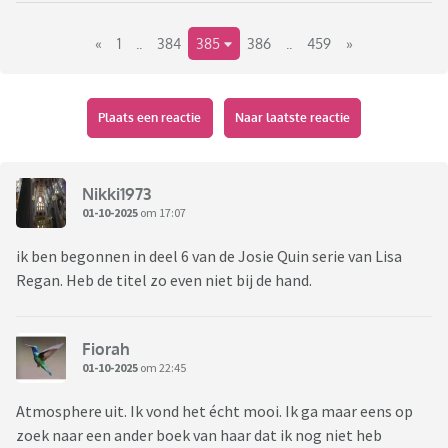
Link naar het vorige deel:
«
1
..
384
385
386
..
459
»
https://www.viafora.nl/forum/media-en-
cultuur/boekentopic-wat-lees-je-nu?page=64#1942
Plaats een reactie
Naar laatste reactie
Nikki1973
01-10-2025
om 17:07
ik ben begonnen in deel 6 van de Josie Quin serie van Lisa
Regan. Heb de titel zo even niet bij de hand.
Fiorah
01-10-2025
om 22:45
Atmosphere uit. Ik vond het écht mooi. Ik ga maar eens op
zoek naar een ander boek van haar dat ik nog niet heb