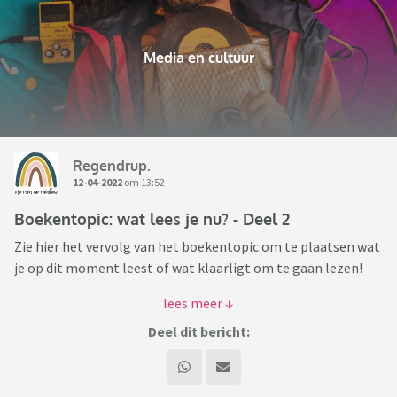
Media en cultuur
Regendrup.
12-04-2022
om 13:52
Boekentopic: wat lees je nu? - Deel 2
Zie hier het vervolg van het boekentopic om te plaatsen wat
je op dit moment leest of wat klaarligt om te gaan lezen!
Eventueel kun je erbij schrijven wat je er tot nu toe van vindt
of waarom je ervoor gekozen hebt dit boek te gaan lezen.
Deel dit bericht:
Veel leesplezier!