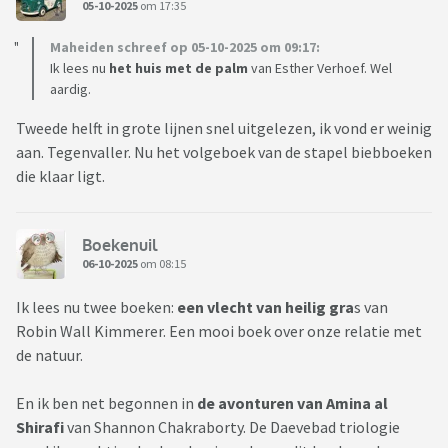
05-10-2025
om 17:35
Maheiden schreef op 05-10-2025 om 09:17:
Ik lees nu
het huis met de palm
van Esther Verhoef. Wel
aardig.
Tweede helft in grote lijnen snel uitgelezen, ik vond er weinig
aan. Tegenvaller. Nu het volgeboek van de stapel biebboeken
die klaar ligt.
Boekenuil
06-10-2025
om 08:15
Ik lees nu twee boeken:
een vlecht van heilig gra
s van
Robin Wall Kimmerer. Een mooi boek over onze relatie met
de natuur.
En ik ben net begonnen in
de avonturen van Amina al
Shirafi
van Shannon Chakraborty. De Daevebad triologie