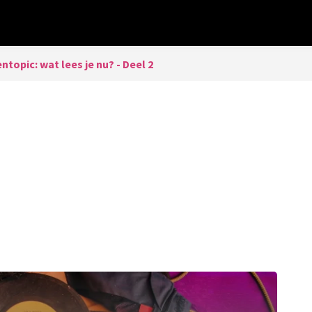
topic: wat lees je nu? - Deel 2