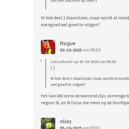
Kan niet wachten op deel 3
Ik heb deel 1 klaarstaan, maar wordt al moed
evengoed wel goed te volgen?
Rogue
03-10-2025
om 09:54
Lali schreef op 03-10-2025 om 09:38:
[..]
Ik heb deel 1 klaarstaan, maar wordt al moed
wel goed te volgen?
het kan idd soms verwarrend zijn, sommige k
negeer ik, en ik focus me meer op de hoofdp
nlies
05-10-2025
om 00:01