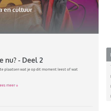
 en cultuur
e nu? - Deel 2
 te plaatsen wat je op dit moment leest of wat
t nu toe van vindt of waarom je ervoor gekozen hebt dit