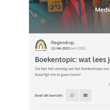
Media
Regendrup.
12-04-2022
om 13:52
Boekentopic: wat lees j
Zie hier het vervolg van het boekentopic om
klaarligt om te gaan lezen!
Eventueel kun je erbij schrijven wat je er to
boek te gaan lezen.
Deel dit bericht:
Veel leesplezier!