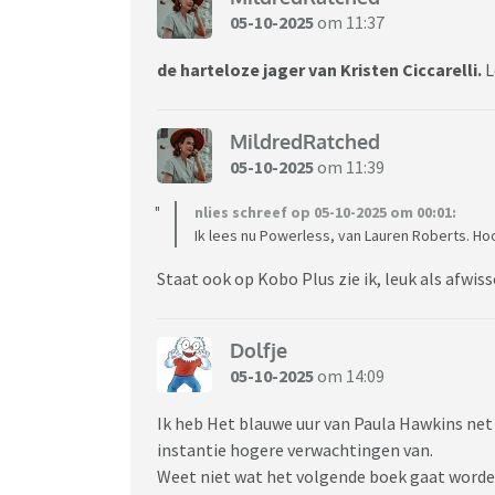
05-10-2025
om 11:37
de harteloze jager van Kristen Ciccarelli.
L
MildredRatched
05-10-2025
om 11:39
nlies schreef op 05-10-2025 om 00:01:
Ik lees nu Powerless, van Lauren Roberts. H
Staat ook op Kobo Plus zie ik, leuk als afwis
Dolfje
05-10-2025
om 14:09
Ik heb Het blauwe uur van Paula Hawkins net 
instantie hogere verwachtingen van.
Weet niet wat het volgende boek gaat worden.