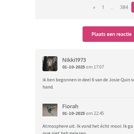
Link naar het vorige deel:
«
1
..
384
https://www.viafora.nl/forum/media-en-cul
Plaats een reactie
Nikki1973
01-10-2025
om 17:07
ik ben begonnen in deel 6 van de Josie Quin se
hand.
Fiorah
01-10-2025
om 22:45
Atmosphere uit. Ik vond het écht mooi. Ik ga
nog niet heb gelezen.