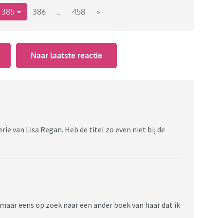
385
386
..
458
»
tuur/boekentopic-wat-lees-je-nu?page=64#1942
Naar laatste reactie
rie van Lisa Regan. Heb de titel zo even niet bij de
 maar eens op zoek naar een ander boek van haar dat ik