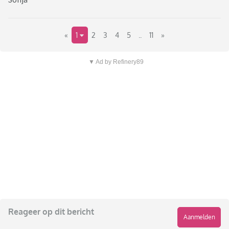
«
1
2
3
4
5
..
11
»
▼ Ad by Refinery89
Reageer op dit bericht
Aanmelden