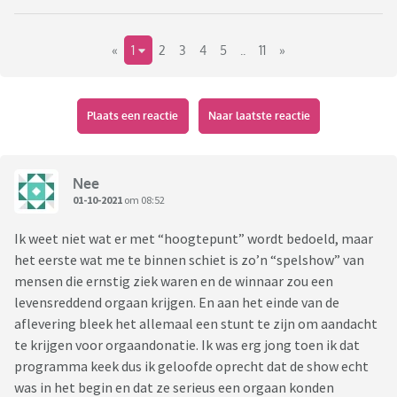
«
1
2
3
4
5
..
11
»
Plaats een reactie
Naar laatste reactie
Nee
01-10-2021
om 08:52
Ik weet niet wat er met “hoogtepunt” wordt bedoeld, maar
het eerste wat me te binnen schiet is zo’n “spelshow” van
mensen die ernstig ziek waren en de winnaar zou een
levensreddend orgaan krijgen. En aan het einde van de
aflevering bleek het allemaal een stunt te zijn om aandacht
te krijgen voor orgaandonatie. Ik was erg jong toen ik dat
programma keek dus ik geloofde oprecht dat de show echt
was in het begin en dat ze serieus een orgaan konden