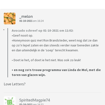
_melon
01-10-2021
om 16:24
Avocado schreef op 01-10-2021 om 11:02:
•Geef nooit op.
•Honeymoon quiz met Ron Brandsteder, weet nog dat ze dan
op zo’n lepel zaten en dan steeds verder naar beneden zakte
en dan uiteindelijk in de ‘soep’ terecht kwamen.
• Doet ie het, of doet ie het niet. Was ook zo leuk!
• en nog zo’n trouw programma van Linda de Mol, met die
toren van glazen wijn.
Love Letters?
SpiritedMagpie74
01-10-2021
om 16:32