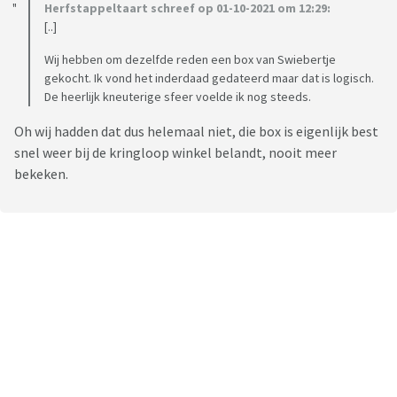
Herfstappeltaart schreef op 01-10-2021 om 12:29:
[..]
Wij hebben om dezelfde reden een box van Swiebertje
gekocht. Ik vond het inderdaad gedateerd maar dat is logisch.
De heerlijk kneuterige sfeer voelde ik nog steeds.
Oh wij hadden dat dus helemaal niet, die box is eigenlijk best
snel weer bij de kringloop winkel belandt, nooit meer
bekeken.