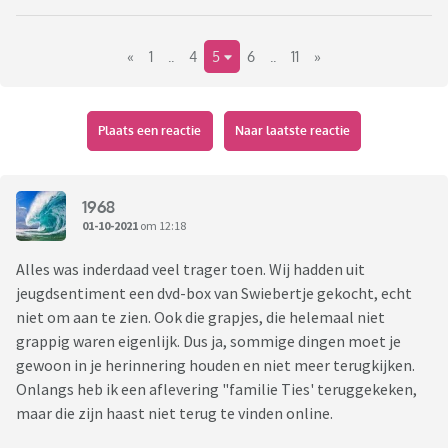
«
1
..
4
5
6
..
11
»
Plaats een reactie
Naar laatste reactie
1968
01-10-2021
om 12:18
Alles was inderdaad veel trager toen. Wij hadden uit
jeugdsentiment een dvd-box van Swiebertje gekocht, echt
niet om aan te zien. Ook die grapjes, die helemaal niet
grappig waren eigenlijk. Dus ja, sommige dingen moet je
gewoon in je herinnering houden en niet meer terugkijken.
Onlangs heb ik een aflevering "familie Ties' teruggekeken,
maar die zijn haast niet terug te vinden online.