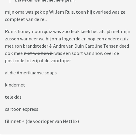
Dat keken we met het hele gezin.
mijn oma was gek op Willem Ruis, toen hij overleed was ze
compleet van de rel.
Ron's honeymoon quiz was zoo leuk keek het altijd met mijn
zussen wanneer we bij oma logeerde en nog een andere quiz
met ron brandsteder & Andre van Duin Caroline Tensen deed
ook mee
niet wie ben ik
was een soort van show over de
postcode loterij of de voorloper.
al die Amerikaanse soaps
kindernet
telekids
cartoon express
filmnet + (de voorloper van Netflix)