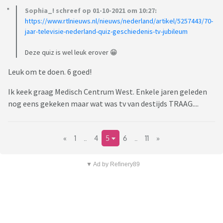
Sophia_! schreef op 01-10-2021 om 10:27:
https://www.rtlnieuws.nl/nieuws/nederland/artikel/5257443/70-
jaar-televisie-nederland-quiz-geschiedenis-tv-jubileum
Deze quiz is wel leuk erover 😁
Leuk om te doen. 6 goed!
Ik keek graag Medisch Centrum West. Enkele jaren geleden
nog eens gekeken maar wat was tv van destijds TRAAG....
«
1
..
4
5
6
..
11
»
▼ Ad by Refinery89