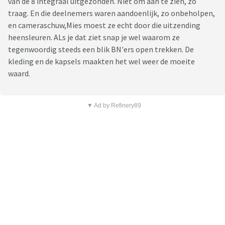
van de 8 integraal uitgezonden. Niet om aan te zien, zo
traag. En die deelnemers waren aandoenlijk, zo onbeholpen,
en cameraschuw,Mies moest ze echt door die uitzending
heensleuren. ALs je dat ziet snap je wel waarom ze
tegenwoordig steeds een blik BN'ers open trekken. De
kleding en de kapsels maakten het wel weer de moeite
waard.
▼ Ad by Refinery89