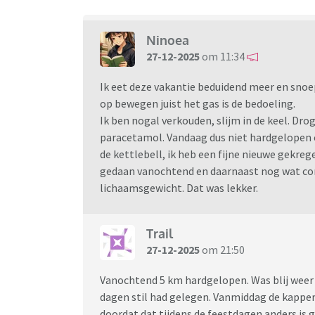
Ninoea
27-12-2025
om 11:34
Ik eet deze vakantie beduidend meer en snoep
op bewegen juist het gas is de bedoeling.
Ik ben nogal verkouden, slijm in de keel. Dro
paracetamol. Vandaag dus niet hardgelopen o
de kettlebell, ik heb een fijne nieuwe gekreg
gedaan vanochtend en daarnaast nog wat co
lichaamsgewicht. Dat was lekker.
Trail
27-12-2025
om 21:50
Vanochtend 5 km hardgelopen. Was blij weer 
dagen stil had gelegen. Vanmiddag de kappe
doordat dat tijdens de feestdagen anders is 