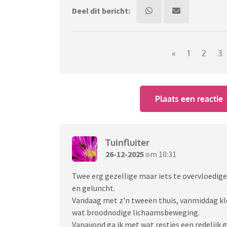
Deel dit bericht:
«
1
2
3
Plaats een reactie
Tuinfluiter
26-12-2025
om 10:31
Twee erg gezellige maar iets te overvloedi
en geluncht.
Vandaag met z'n tweeën thuis, vanmiddag kl
wat broodnodige lichaamsbeweging.
Vanavond ga ik met wat restjes een redelijk