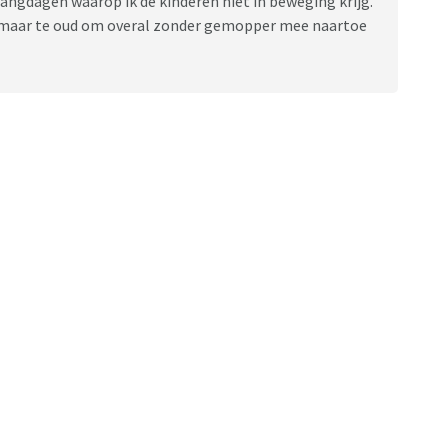
hangdagen waarop ik de kinderen niet in beweging krijg.
n, maar te oud om overal zonder gemopper mee naartoe