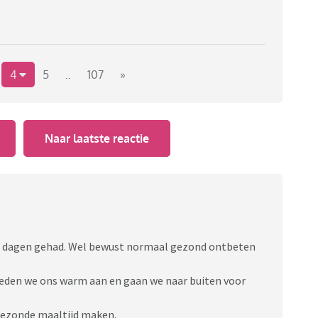
4
5
..
107
»
Naar laatste reactie
ge dagen gehad. Wel bewust normaal gezond ontbeten
eden we ons warm aan en gaan we naar buiten voor
 gezonde maaltijd maken.