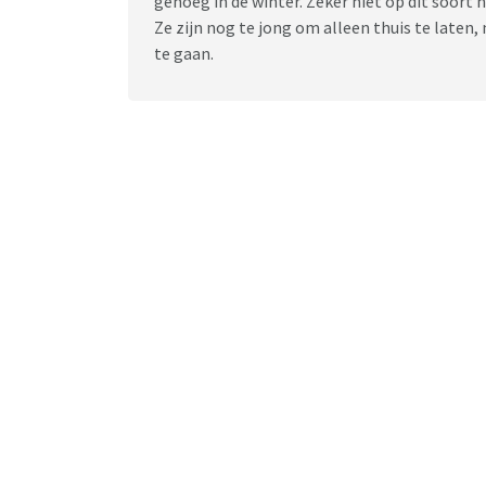
genoeg in de winter. Zeker niet op dit soort 
Ze zijn nog te jong om alleen thuis te late
te gaan.