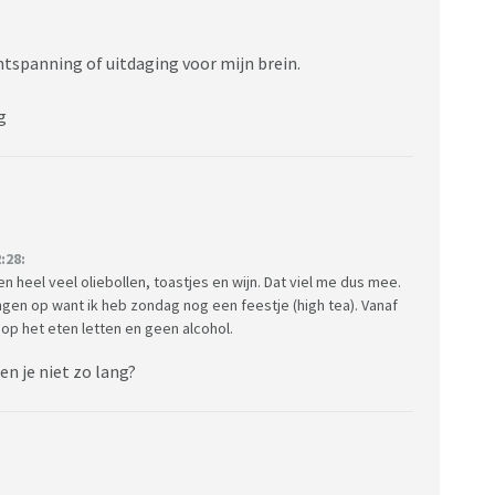
ntspanning of uitdaging voor mijn brein.
g
:28:
 heel veel oliebollen, toastjes en wijn. Dat viel me dus mee.
gen op want ik heb zondag nog een feestje (high tea). Vanaf
p het eten letten en geen alcohol.
en je niet zo lang?