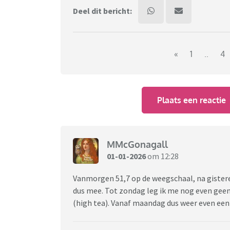
Deel dit bericht:
«
1
..
4
Plaats een reactie
MMcGonagall
01-01-2026
om 12:28
Vanmorgen 51,7 op de weegschaal, na gisteren
dus mee. Tot zondag leg ik me nog even gee
(high tea). Vanaf maandag dus weer even een