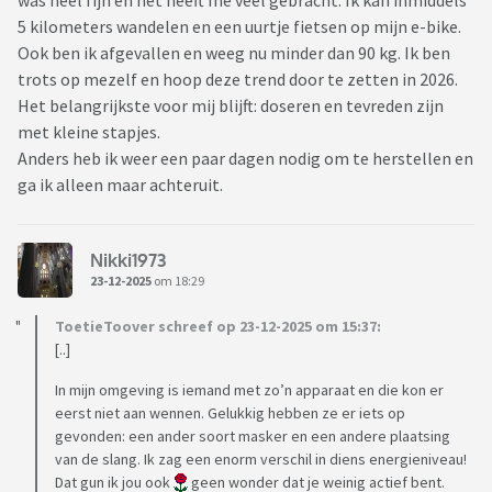
was heel fijn en het heeft me veel gebracht. Ik kan inmiddels
5 kilometers wandelen en een uurtje fietsen op mijn e-bike.
Ook ben ik afgevallen en weeg nu minder dan 90 kg. Ik ben
trots op mezelf en hoop deze trend door te zetten in 2026.
Het belangrijkste voor mij blijft: doseren en tevreden zijn
met kleine stapjes.
Anders heb ik weer een paar dagen nodig om te herstellen en
ga ik alleen maar achteruit.
Nikki1973
23-12-2025
om 18:29
ToetieToover schreef op 23-12-2025 om 15:37:
[..]
In mijn omgeving is iemand met zo’n apparaat en die kon er
eerst niet aan wennen. Gelukkig hebben ze er iets op
gevonden: een ander soort masker en een andere plaatsing
van de slang. Ik zag een enorm verschil in diens energieniveau!
Dat gun ik jou ook
geen wonder dat je weinig actief bent.