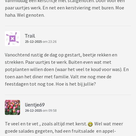
Vanmiddag een kerstritje met stalgenoten. Door voor een
paar uurtjes werk. En net een kerstviering met buren. Moe
haha. Wel genoten.
Trail
25-12-2025
om 23:26
Vanochtend rustig de dag op gestart, beetje rekken en
strekken. Paar uurtjes te werk. Buiten even wat met
potplanten willen doen (waar het veel te koud voor was). En
toen aan het diner met familie. Valt me nog mee de
feestdagen tot nog toe. Hoe is het bij jullie?
lientje69
26-12-2025
om 09:58
Te veel en te vet , zoals altijd met kerst.
Wel wat meer
goede salades gegeten, had een fruitsalade en appel-