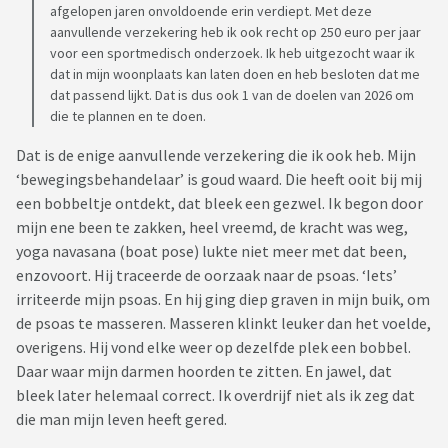
afgelopen jaren onvoldoende erin verdiept. Met deze
aanvullende verzekering heb ik ook recht op 250 euro per jaar
voor een sportmedisch onderzoek. Ik heb uitgezocht waar ik
dat in mijn woonplaats kan laten doen en heb besloten dat me
dat passend lijkt. Dat is dus ook 1 van de doelen van 2026 om
die te plannen en te doen.
Dat is de enige aanvullende verzekering die ik ook heb. Mijn
‘bewegingsbehandelaar’ is goud waard. Die heeft ooit bij mij
een bobbeltje ontdekt, dat bleek een gezwel. Ik begon door
mijn ene been te zakken, heel vreemd, de kracht was weg,
yoga navasana (boat pose) lukte niet meer met dat been,
enzovoort. Hij traceerde de oorzaak naar de psoas. ‘Iets’
irriteerde mijn psoas. En hij ging diep graven in mijn buik, om
de psoas te masseren. Masseren klinkt leuker dan het voelde,
overigens. Hij vond elke weer op dezelfde plek een bobbel.
Daar waar mijn darmen hoorden te zitten. En jawel, dat
bleek later helemaal correct. Ik overdrijf niet als ik zeg dat
die man mijn leven heeft gered.