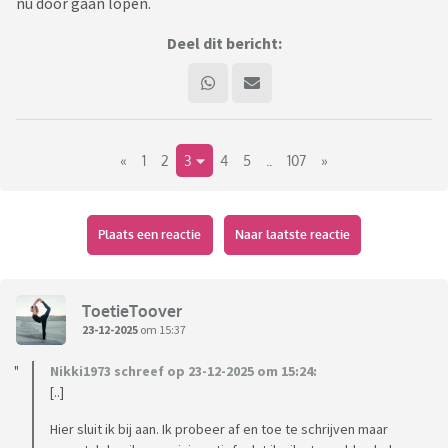
nu door gaan lopen.
Deel dit bericht:
«
1
2
3
4
5
..
107
»
Plaats een reactie
Naar laatste reactie
ToetieToover
23-12-2025
om 15:37
Nikki1973 schreef op 23-12-2025 om 15:24:
[..]
Hier sluit ik bij aan. Ik probeer af en toe te schrijven maar