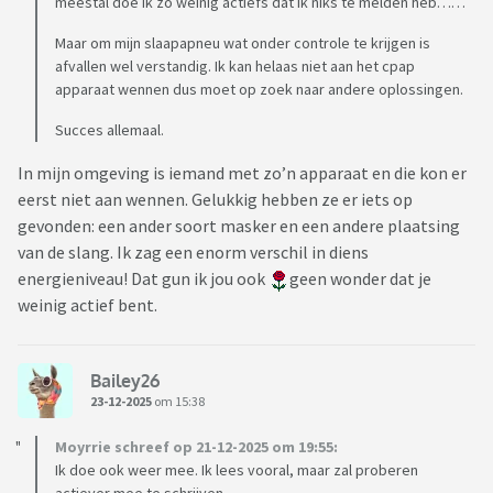
meestal doe ik zo weinig actiefs dat ik niks te melden heb……
Maar om mijn slaapapneu wat onder controle te krijgen is
afvallen wel verstandig. Ik kan helaas niet aan het cpap
apparaat wennen dus moet op zoek naar andere oplossingen.
Succes allemaal.
In mijn omgeving is iemand met zo’n apparaat en die kon er
eerst niet aan wennen. Gelukkig hebben ze er iets op
gevonden: een ander soort masker en een andere plaatsing
van de slang. Ik zag een enorm verschil in diens
energieniveau! Dat gun ik jou ook
geen wonder dat je
weinig actief bent.
Bailey26
23-12-2025
om 15:38
Moyrrie schreef op 21-12-2025 om 19:55:
Ik doe ook weer mee. Ik lees vooral, maar zal proberen