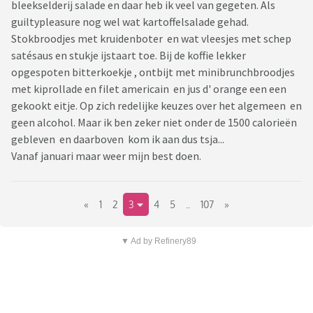
bleekselderij salade en daar heb ik veel van gegeten. Als
guiltypleasure nog wel wat kartoffelsalade gehad.
Stokbroodjes met kruidenboter en wat vleesjes met schep
satésaus en stukje ijstaart toe. Bij de koffie lekker
opgespoten bitterkoekje , ontbijt met minibrunchbroodjes
met kiprollade en filet americain en jus d' orange een een
gekookt eitje. Op zich redelijke keuzes over het algemeen en
geen alcohol. Maar ik ben zeker niet onder de 1500 calorieën
gebleven en daarboven kom ik aan dus tsja...
Vanaf januari maar weer mijn best doen.
«
1
2
3
4
5
..
107
»
▼ Ad by Refinery89