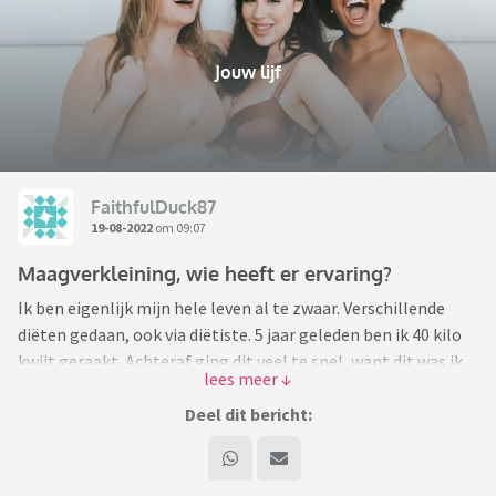
Jouw lijf
FaithfulDuck87
19-08-2022
om 09:07
Maagverkleining, wie heeft er ervaring?
Ik ben eigenlijk mijn hele leven al te zwaar. Verschillende
diëten gedaan, ook via diëtiste. 5 jaar geleden ben ik 40 kilo
kwijt geraakt. Achteraf ging dit veel te snel, want dit was ik
in iets meer dan een half jaar kwijt. En niet het beste dieet,
met shakes en repen. Maar goed, op dat moment natuurlijk
Deel dit bericht:
ontzettend blij.
Maar mijn eetpatroon veranderde daarna niet, en na een half
jaar, verviel ik geleidelijk aan weer in mijn oude gewoontes.