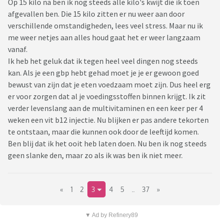
Op 15 kilo na ben ik nog steeds alle kilo's kwijt die ik toen
afgevallen ben. Die 15 kilo zitten er nu weer aan door
verschillende omstandigheden, lees veel stress. Maar nu ik
me weer netjes aan alles houd gaat het er weer langzaam
vanaf.
Ik heb het geluk dat ik tegen heel veel dingen nog steeds
kan. Als je een gbp hebt gehad moet je je er gewoon goed
bewust van zijn dat je eten voedzaam moet zijn. Dus heel erg
er voor zorgen dat al je voedingsstoffen binnen krijgt. Ik zit
verder levenslang aan de multivitaminen en een keer per 4
weken een vit b12 injectie. Nu blijken er pas andere tekorten
te ontstaan, maar die kunnen ook door de leeftijd komen.
Ben blij dat ik het ooit heb laten doen. Nu ben ik nog steeds
geen slanke den, maar zo als ik was ben ik niet meer.
«
1
2
3
4
5
..
37
»
▼ Ad by Refinery89