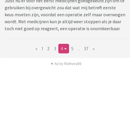
Juist nu er voor het eerst medicijnen goedgekeurd zijn om te
gebruiken bij overgewicht zou dat wat mij betreft eerste
keus moeten zijn, voordat een operatie zelf maar overwogen
wordt. Met medicijnen kun je altijd weer stoppen als je daar
toch niet goed op reageert, een operatie is onomkeerbaar.
«
1
2
3
4
5
..
37
»
▼ Ad by Refinery89