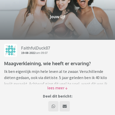
Jouw lijf
FaithfulDuck87
19-08-2022
om 09:07
Maagverkleining, wie heeft er ervaring?
Ik ben eigenlijk mijn hele leven al te zwaar. Verschillende
diëten gedaan, ook via diëtiste. 5 jaar geleden ben ik 40 kilo
kwijt geraakt. Achteraf ging dit veel te snel, want dit was ik
in iets meer dan een half jaar kwijt. En niet het beste dieet,
met shakes en repen. Maar goed, op dat moment natuurlijk
Deel dit bericht:
ontzettend blij.
Maar mijn eetpatroon veranderde daarna niet, en na een half
jaar, verviel ik geleidelijk aan weer in mijn oude gewoontes.