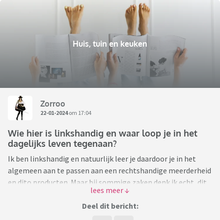
Huis, tuin en keuken
Zorroo
22-01-2024
om 17:04
Wie hier is linkshandig en waar loop je in het
dagelijks leven tegenaan?
Ik ben linkshandig en natuurlijk leer je daardoor je in het
algemeen aan te passen aan een rechtshandige meerderheid
en dito producten. Maar bij sommige zaken denk ik echt, dit
had toch net zo makkelijk zo gemaakt kunnen worden dat
wij als linkshandigen er ook goed mee overweg kunnen..
Deel dit bericht: