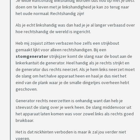
Je wilde kunstmatig linkshandig worden dus hou op met je best
doen om te leven met je linkshandigheid je kan zo terug naar
het oude normaal: Rechtshandig zijn!
Als je echt linkshandig was dan had je je al langer verbaasd over
hoe rechtshandig de wereld is ingericht.
Heb mij zojuist zitten verbazen hoe zelfs een strijkbout
gemaakt lijkt voor alleen rechtshandigen. Bij een
stomgenerator
strijkijzer komt de slang naar de bout aan de
linkerkantuit de generator. Heel handig als je rechts strijkt en
de generator dus rechts neerzet. Als je hem links neerzet moet
de slang om het halve apparaat heen en haal je dus niet het
eind van de plank waar je de smalle dingetjes overheen hebt
geschoven.
Generator rechts neerzetten is onhandig want dan heb je
steevast de slang over je werk heen. De slang middenvoor uit
het apparaat laten komen was voor zowel links als rechts goed
bruikbaar.
Het is dat nickhinten verboden is maar ik zal jou verder niet
voeren.