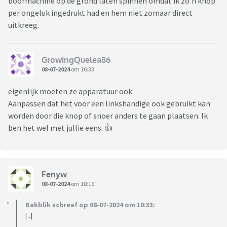
boormachine op de grond laten spinnen omdat ik zo’n knop
per ongeluk ingedrukt had en hem niet zomaar direct
uitkreeg.
GrowingQuelea86
08-07-2024
om 16:33
eigenlijk moeten ze apparatuur ook
Aanpassen dat het voor een linkshandige ook gebruikt kan
worden door die knop of snoer anders te gaan plaatsen. Ik
ben het wel met jullie eens. 👍
Fenyw
08-07-2024
om 18:16
Bakblik schreef op 08-07-2024 om 10:33:
[..]