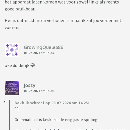
het apparaat laten komen was voor zowel links als rechts
goed bruikbaar.
Het is dat nickhinten verboden is maar ik zal jou verder niet
voeren.
GrowingQuelea86
08-07-2024
om 14:33
oké duidelijk 😀
Joszy
08-07-2024
om 14:36
Bakblik schreef op 08-07-2024 om 14:25:
[..]
Grammaticaal is keukenla de enig juiste spelling!