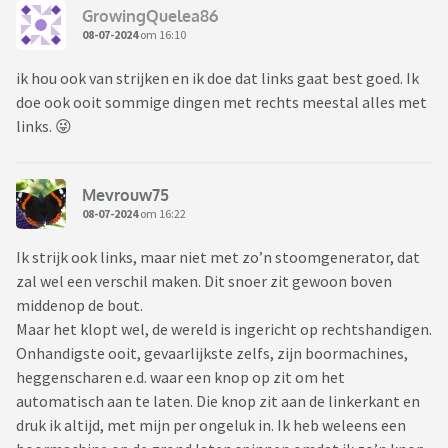
GrowingQuelea86
08-07-2024
om 16:10
ik hou ook van strijken en ik doe dat links gaat best goed. Ik
doe ook ooit sommige dingen met rechts meestal alles met
links. 😜
Mevrouw75
08-07-2024
om 16:22
Ik strijk ook links, maar niet met zo’n stoomgenerator, dat
zal wel een verschil maken. Dit snoer zit gewoon boven
middenop de bout.
Maar het klopt wel, de wereld is ingericht op rechtshandigen.
Onhandigste ooit, gevaarlijkste zelfs, zijn boormachines,
heggenscharen e.d. waar een knop op zit om het
automatisch aan te laten. Die knop zit aan de linkerkant en
druk ik altijd, met mijn per ongeluk in. Ik heb weleens een