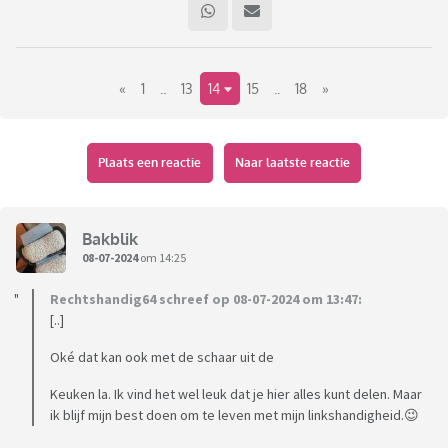
Bijvoorbeeld: die botermesjes die je in een restaurant krijgt
bij je stokbrood met kruidenboter. Aan één kant rond en aan
één kant recht, uiteraard zo geplaatst dat het voor
«
1
..
13
14
15
..
18
»
rechtshandigen ideaal is. Met de ronde kant is het een stuk
fijner scheppen en smeren. Waarom niet een mesje dat aan
twee kanten rond is?
Of: deksels van margarinekuipjes en aanverwante bakjes. Die
Plaats een reactie
Naar laatste reactie
hebben maar aan één hoekje een verbreding om het
dekseltje makkelijk van het bakje te wippen. Natuurlijk zo
geplaatst dat het het leven van de rechtshandige nog
Bakblik
makkelijker maakt dan het al is.
Waarom niet ook aan ons
08-07-2024
om 14:25
linkspoten denken en aan twee kanten zo'n lipje? Zo duur
Rechtshandig64 schreef op 08-07-2024 om 13:47:
kan dat toch niet zijn?
[..]
Ik ben benieuwd of er hier nog meer
Oké dat kan ook met de schaar uit de
linkshandigenfrustraties spelen.
Keuken la. Ik vind het wel leuk dat je hier alles kunt delen. Maar
ik blijf mijn best doen om te leven met mijn linkshandigheid.😉