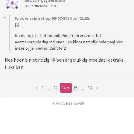
GrowingQuelea86
09-07-2024
om 00:10
Wieder schreef op 08-07-2024 om 21:55:
[..]
Ik zou toch bij het forumbeheer een verzoek tot
naamsverandering indienen. Die klopt namelijk helemaal niet
meer bij je nieuwe identiteit!
Nee hoor is niet nodig. Ik ben er gelukkig mee dat ik straks
links ben.
«
1
..
13
14
15
..
18
»
▼ Ad by Refinery89