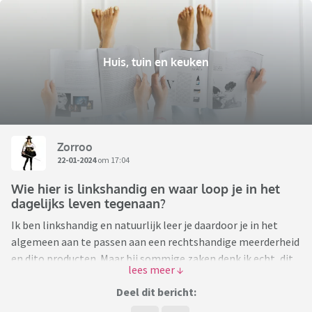
Huis, tuin en keuken
Zorroo
22-01-2024
om 17:04
Wie hier is linkshandig en waar loop je in het
dagelijks leven tegenaan?
Ik ben linkshandig en natuurlijk leer je daardoor je in het
algemeen aan te passen aan een rechtshandige meerderheid
en dito producten. Maar bij sommige zaken denk ik echt, dit
had toch net zo makkelijk zo gemaakt kunnen worden dat
wij als linkshandigen er ook goed mee overweg kunnen..
Deel dit bericht: