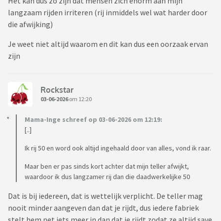
Het kan dus zo zijn dat mensen zich enorm aan mijn
langzaam rijden irriteren (rij inmiddels wel wat harder door
die afwijking)
Je weet niet altijd waarom en dit kan dus een oorzaak ervan
zijn
Rockstar
03-06-2026
om 12:20
Mama-Inge schreef op 03-06-2026 om 12:19:
[..]
Ik rij 50 en word ook altijd ingehaald door van alles, vond ik raar.
Maar ben er pas sinds kort achter dat mijn teller afwijkt,
waardoor ik dus langzamer rij dan die daadwerkelijke 50
Dat is bij iedereen, dat is wettelijk verplicht. De teller mag
nooit minder aangeven dan dat je rijdt, dus iedere fabriek
stelt hem net iets meer in dan dat je rijdt zodat ze altijd save