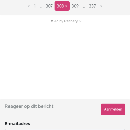
«
1
..
307
308
309
..
337
»
▼ Ad by Refinery89
Reageer op dit bericht
Aanmelden
E-mailadres