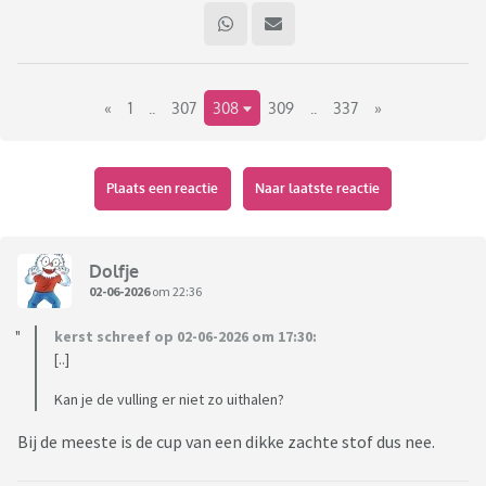
«
1
..
307
308
309
..
337
»
Plaats een reactie
Naar laatste reactie
Dolfje
02-06-2026
om 22:36
kerst schreef op 02-06-2026 om 17:30:
[..]
Kan je de vulling er niet zo uithalen?
Bij de meeste is de cup van een dikke zachte stof dus nee.