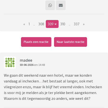
«
1
..
308
309
310
..
337
»
Plaats een reactie
Naar laatste reactie
madee
03-06-2026
om 14:48
We gaan dit weekend naar een hotel, maar we konden
vandaag al inchecken…het bestaat al langer, ook met
vliegreizen enzo, maar ik blijf het vreemd vinden. Inchecken
is voor mij: je melden als je ter plekke bent aangekomen.
Waarom is dit tegenwoordig zo anders, wie weet dit?