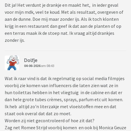
Dit ja! Het verdunt je drankje en maakt het, in ieder geval
voor mijn mdk, veel te koud. Met als resultaat, overgeven of
aan de dunne. Doe mij maar zonder ijs. Als ik toch klonten
krijg in een restaurant dan geef ik dat aan de planten of op
een terras maak ik de stoep nat. Ik vraag altijd drankjes
zonder ijs.
Dolfje
04-06-2026
om 08:43
Wat ik raar vind is dat ik regelmatig op social media filmpjes
voorbij zie komen van influencers die laten zien wat ze in
hun toilettas hebben in het vliegtuig in de cabine en dat er
dan hele grote tubes crèmes, sprays, parfum etc uit komen.
Ik heb altijd zo'n literzakje met vloeistoffen mee en dat
staat ook overal dat dat zo moet.
Worden zij niet gecontroleerd of hoe zit dat?
Zag net Romee Strijd voorbij komen en ook bij Monica Geuze