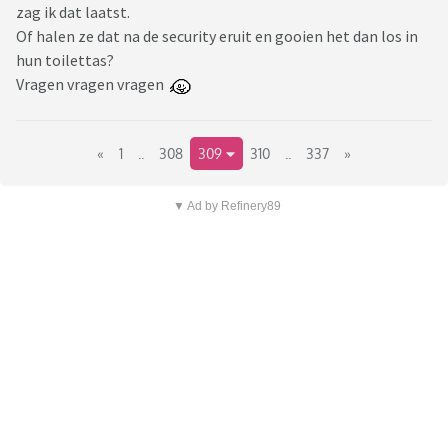
zag ik dat laatst.
Of halen ze dat na de security eruit en gooien het dan los in
hun toilettas?
Vragen vragen vragen
«
1
..
308
309
310
..
337
»
▼ Ad by Refinery89