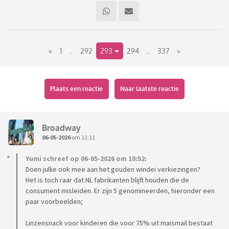
«
1
..
292
293
294
..
337
»
Plaats een reactie
Naar laatste reactie
Broadway
06-05-2026
om 11:11
Yumi schreef op 06-05-2026 om 10:52:
Doen jullie ook mee aan het gouden windei verkiezingen?
Het is toch raar dat NL fabrikanten blijft houden die de
consument misleiden. Er zijn 5 genomineerden, hieronder een
paar voorbeelden;
Linzensnack voor kinderen die voor 75% uit maismail bestaat