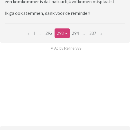
een komkommer is dat natuurlijk volkomen misplaatst.
Ik ga ook stemmen, dank voor de reminder!
«
1
..
292
293
294
..
337
»
▼ Ad by Refinery89