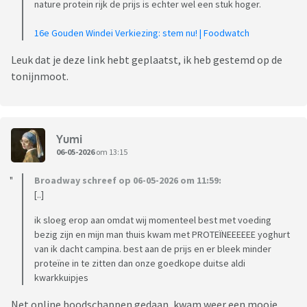
nature protein rijk de prijs is echter wel een stuk hoger.
16e Gouden Windei Verkiezing: stem nu! | Foodwatch
Leuk dat je deze link hebt geplaatst, ik heb gestemd op de
tonijnmoot.
Yumi
06-05-2026
om 13:15
Broadway schreef op 06-05-2026 om 11:59:
[..]
ik sloeg erop aan omdat wij momenteel best met voeding
bezig zijn en mijn man thuis kwam met PROTEÏNEEEEEE yoghurt
van ik dacht campina. best aan de prijs en er bleek minder
proteïne in te zitten dan onze goedkope duitse aldi
kwarkkuipjes
Net online boodschappen gedaan, kwam weer een mooie