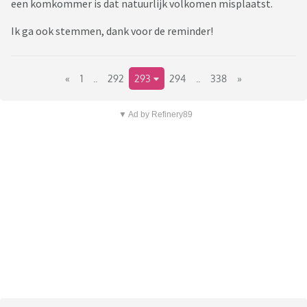
een komkommer is dat natuurlijk volkomen misplaatst.
Ik ga ook stemmen, dank voor de reminder!
«
1
..
292
293
294
..
338
»
▼ Ad by Refinery89