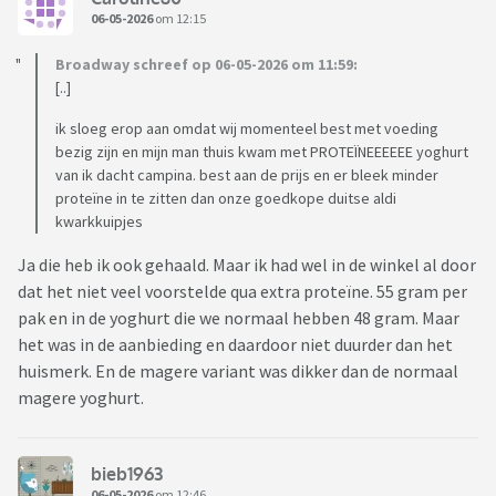
06-05-2026
om 12:15
Broadway schreef op 06-05-2026 om 11:59:
[..]
ik sloeg erop aan omdat wij momenteel best met voeding
bezig zijn en mijn man thuis kwam met PROTEÏNEEEEEE yoghurt
van ik dacht campina. best aan de prijs en er bleek minder
proteïne in te zitten dan onze goedkope duitse aldi
kwarkkuipjes
Ja die heb ik ook gehaald. Maar ik had wel in de winkel al door
dat het niet veel voorstelde qua extra proteïne. 55 gram per
pak en in de yoghurt die we normaal hebben 48 gram. Maar
het was in de aanbieding en daardoor niet duurder dan het
huismerk. En de magere variant was dikker dan de normaal
magere yoghurt.
bieb1963
06-05-2026
om 12:46