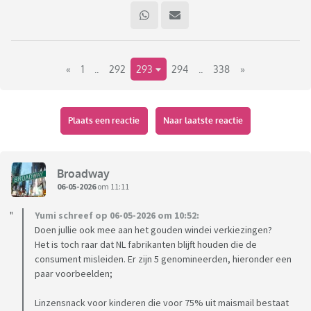
«
1
..
292
293
294
..
338
»
Plaats een reactie
Naar laatste reactie
Broadway
06-05-2026
om 11:11
Yumi schreef op 06-05-2026 om 10:52:
Doen jullie ook mee aan het gouden windei verkiezingen?
Het is toch raar dat NL fabrikanten blijft houden die de
consument misleiden. Er zijn 5 genomineerden, hieronder een
paar voorbeelden;
Linzensnack voor kinderen die voor 75% uit maismail bestaat