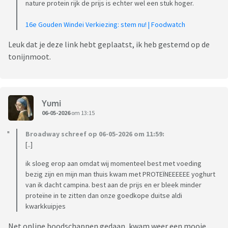
nature protein rijk de prijs is echter wel een stuk hoger.
16e Gouden Windei Verkiezing: stem nu! | Foodwatch
Leuk dat je deze link hebt geplaatst, ik heb gestemd op de
tonijnmoot.
Yumi
06-05-2026
om 13:15
Broadway schreef op 06-05-2026 om 11:59:
[..]
ik sloeg erop aan omdat wij momenteel best met voeding
bezig zijn en mijn man thuis kwam met PROTEÏNEEEEEE yoghurt
van ik dacht campina. best aan de prijs en er bleek minder
proteïne in te zitten dan onze goedkope duitse aldi
kwarkkuipjes
Net online boodschappen gedaan, kwam weer een mooie