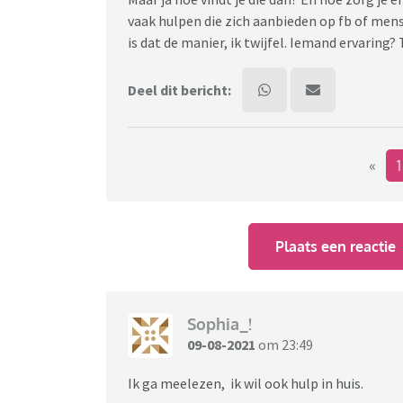
vaak hulpen die zich aanbieden op fb of mens
is dat de manier, ik twijfel. Iemand ervaring
Deel dit bericht:
«
Plaats een reactie
Sophia_!
09-08-2021
om 23:49
Ik ga meelezen, ik wil ook hulp in huis.