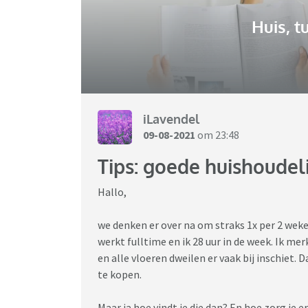
Huis, t
iLavendel
09-08-2021
om 23:48
Tips: goede huishoudel
Hallo,
we denken er over na om straks 1x per 2 weke
werkt fulltime en ik 28 uur in de week. Ik 
en alle vloeren dweilen er vaak bij inschiet.
te kopen.
Maar ja hoe vindt je die dan? En hoe zorg je e