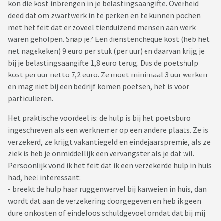
kon die kost inbrengen in je belastingsaangifte. Overheid
deed dat om zwartwerk in te perken en te kunnen pochen
met het feit dat er zoveel tienduizend mensen aan werk
waren geholpen. Snap je? Een dienstencheque kost (heb het
net nagekeken) 9 euro per stuk (per uur) en daarvan krijg je
bij je belastingsaangifte 1,8 euro terug. Dus de poetshulp
kost per uur netto 7,2 euro. Ze moet minimaal 3 uur werken
en mag niet bij een bedrijf komen poetsen, het is voor
particulieren.
Het praktische voordeel is: de hulp is bij het poetsburo
ingeschreven als een werknemer op een andere plaats. Ze is
verzekerd, ze krijgt vakantiegeld en eindejaarspremie, als ze
ziek is heb je onmiddellijk een vervangster als je dat wil.
Persoonlijk vond ik het feit dat ik een verzekerde hulp in huis
had, heel interessant:
- breekt de hulp haar ruggenwervel bij karweien in huis, dan
wordt dat aan de verzekering doorgegeven en heb ik geen
dure onkosten of eindeloos schuldgevoel omdat dat bij mij