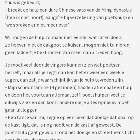
thuis is gebeurd;
- breekt de hulp een dure Chinese vaas van de Ming-dynastie
(heb ik niet hoor!): aangifte bij verzekering van poetshulp en
'we spreken er niet meer over'.
Wij mogen de hulp zo maar niet eender wat laten doen:
ze hoeven niet de dakgoot te kuisen, mogen niet tuinieren,
geen laddertje beklimmen van meer dan 3 treden hoog.
Je moet veel door de vingers kunnen zien wat poetsen
betreft, maar als je zegt: dan kan het er weer een weekje
tegen, dan zal je waarschijnlijk van je hulp tevreden zijn.
- Mijn schoonfamilie (4 gezinnen) hadden allemaal een hulp
en doen het voortaan allemaal zelf: poetshulpen veel te
dikwijls ziek en dan komt andere die je alles opnieuw moet
gaan uitleggen.
- Een tante van mij zegde op een keer: dat doekje dat daar op
de kast ligt, dat is nog nooit van de kast af geweest. De
poetshulp gaat gewoon rond het doekje en streelt eens licht
over de vaas die erop staat.