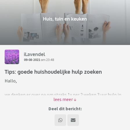
Huis, tuin en keuken
iLavendel
09-08-2021
om 23:48
Tips: goede huishoudelijke hulp zoeken
Hallo,
we denken er over na om straks 1x per 2 weken 3 uur hulp in
de huishouding in te kopen. Mijn man werkt fulltime en ik 28
uur in de week. Ik merk dat even goed de keuken en badkamer
Deel dit bericht:
schoonmaken en alle vloeren dweilen er vaak bij inschiet.
Daarom denken we er over om een huishoudelijk hulp in te
kopen.