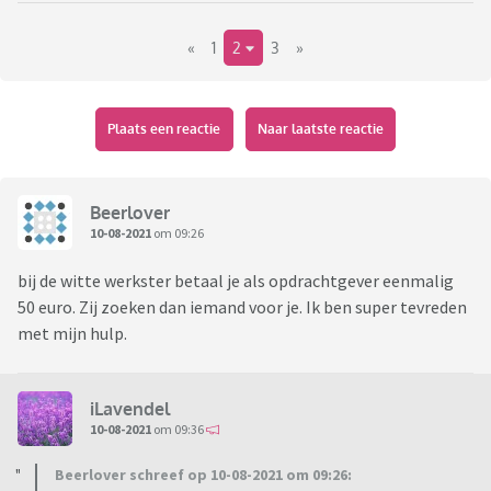
«
1
2
3
»
Maar ja hoe vindt je die dan? En hoe zorg je ervoor dat je een
betrouwbare, goede hulp vindt. Ik zie vaak hulpen die zich
aanbieden op fb of mensen die op zoek zijn en daar een
oproep plaatsen, maar is dat de manier, ik twijfel. Iemand
Plaats een reactie
Naar laatste reactie
ervaring? Tips? Wat wel doen en wat niet? Via een
organisatie?
Beerlover
10-08-2021
om 09:26
bij de witte werkster betaal je als opdrachtgever eenmalig
50 euro. Zij zoeken dan iemand voor je. Ik ben super tevreden
met mijn hulp.
iLavendel
10-08-2021
om 09:36
Beerlover schreef op 10-08-2021 om 09:26: