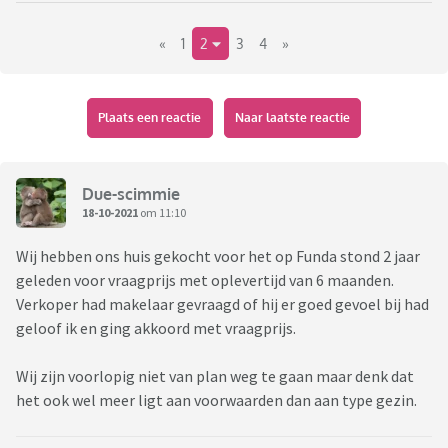
en een gezin met 3 zonen naast haar wilden ze haar niet aan
«
1
2
3
4
»
doen vanwege geluidsoverlast.
Ik vind het heel erg lief dat ze aan de buurvrouw gedacht
hebben maar eerlijk gezegd zou ik als ik een huis te koop zou
Plaats een reactie
Naar laatste reactie
hebben staan voor de hoogste bieder gaan. Je weet van te
voren toch niet of mensen overlast gaan veroorzaken of
niet. Een alleenstaande kan ook overlast veroorzaken met
Due-scimmie
bijvoorbeeld feestjes geven tot diep in de nacht met harde
18-10-2021
om 11:10
muziek draaien.
Wij hebben ons huis gekocht voor het op Funda stond 2 jaar
geleden voor vraagprijs met oplevertijd van 6 maanden.
Wat zouden jullie doen als je een huis te koop hebt staan?
Verkoper had makelaar gevraagd of hij er goed gevoel bij had
Altijd voor de hoogste bieder gaan of heb je principes dat je
geloof ik en ging akkoord met vraagprijs.
het bijvoorbeeld niet aan een opkoper zou verkopen.
Wij zijn voorlopig niet van plan weg te gaan maar denk dat
Ik trap af: ik zou altijd voor de hoogste bieder gaan.
het ook wel meer ligt aan voorwaarden dan aan type gezin.