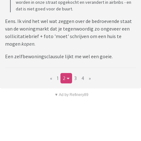
worden in onze straat opgekocht en verandert in airbnbs - en
dat is niet goed voor de buurt.
Eens. Ik vind het wel wat zeggen over de bedroevende staat
van de woningmarkt dat je tegenwoordig zo ongeveer een
sollicitatiebrief + foto 'moet' schrijven om een huis te
mogen
kopen
.
Een zelfbewoningsclausule lijkt me wel een goeie.
«
1
2
3
4
»
▼ Ad by Refinery89