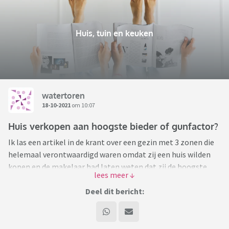
Huis, tuin en keuken
watertoren
18-10-2021
om 10:07
Huis verkopen aan hoogste bieder of gunfactor?
Ik las een artikel in de krant over een gezin met 3 zonen die
helemaal verontwaardigd waren omdat zij een huis wilden
kopen en de makelaar had laten weten dat zij de hoogste
bieders waren, dus ze gingen er al van uit dat zij het huis
hadden. Ze hadden ook een brief geschreven en foto's
Deel dit bericht:
gestuurd van hun gezin. Dat gaf bij de verkoper de doorslag
om het huis juist niet aan dit gezin te verkopen. Het is een 2
onder 1 kap woning en de buurvrouw heeft last van migraine