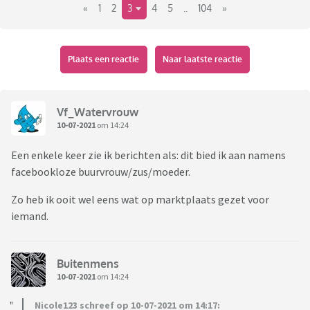
«
1
2
3
4
5
..
104
»
Plaats een reactie
Naar laatste reactie
Vf_Watervrouw
10-07-2021
om 14:24
Een enkele keer zie ik berichten als: dit bied ik aan namens
facebookloze buurvrouw/zus/moeder.
Zo heb ik ooit wel eens wat op marktplaats gezet voor
iemand.
Buitenmens
10-07-2021
om 14:24
Nicole123 schreef op 10-07-2021 om 14:17: