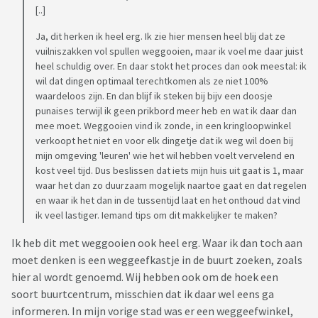
[..]
Ja, dit herken ik heel erg. Ik zie hier mensen heel blij dat ze
vuilniszakken vol spullen weggooien, maar ik voel me daar juist
heel schuldig over. En daar stokt het proces dan ook meestal: ik
wil dat dingen optimaal terechtkomen als ze niet 100%
waardeloos zijn. En dan blijf ik steken bij bijv een doosje
punaises terwijl ik geen prikbord meer heb en wat ik daar dan
mee moet. Weggooien vind ik zonde, in een kringloopwinkel
verkoopt het niet en voor elk dingetje dat ik weg wil doen bij
mijn omgeving 'leuren' wie het wil hebben voelt vervelend en
kost veel tijd. Dus beslissen dat iets mijn huis uit gaat is 1, maar
waar het dan zo duurzaam mogelijk naartoe gaat en dat regelen
en waar ik het dan in de tussentijd laat en het onthoud dat vind
ik veel lastiger. Iemand tips om dit makkelijker te maken?
Ik heb dit met weggooien ook heel erg. Waar ik dan toch aan
moet denken is een weggeefkastje in de buurt zoeken, zoals
hier al wordt genoemd. Wij hebben ook om de hoek een
soort buurtcentrum, misschien dat ik daar wel eens ga
informeren. In mijn vorige stad was er een weggeefwinkel,