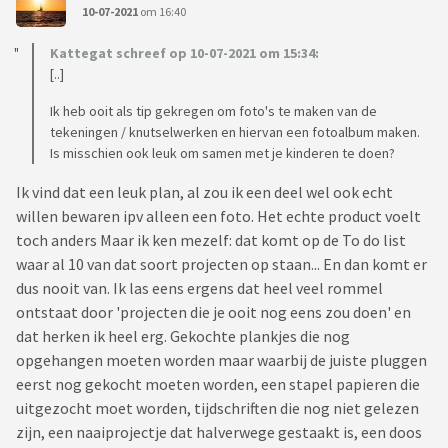
10-07-2021
om 16:40
Kattegat schreef op 10-07-2021 om 15:34:
[..]
Ik heb ooit als tip gekregen om foto's te maken van de
tekeningen / knutselwerken en hiervan een fotoalbum maken.
Is misschien ook leuk om samen met je kinderen te doen?
Ik vind dat een leuk plan, al zou ik een deel wel ook echt
willen bewaren ipv alleen een foto. Het echte product voelt
toch anders Maar ik ken mezelf: dat komt op de To do list
waar al 10 van dat soort projecten op staan... En dan komt er
dus nooit van. Ik las eens ergens dat heel veel rommel
ontstaat door 'projecten die je ooit nog eens zou doen' en
dat herken ik heel erg. Gekochte plankjes die nog
opgehangen moeten worden maar waarbij de juiste pluggen
eerst nog gekocht moeten worden, een stapel papieren die
uitgezocht moet worden, tijdschriften die nog niet gelezen
zijn, een naaiprojectje dat halverwege gestaakt is, een doos