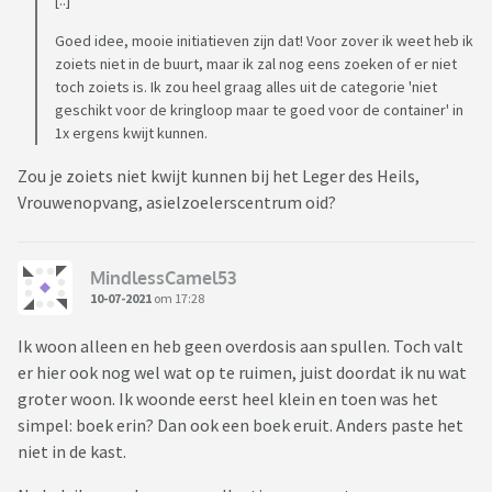
[..]
Goed idee, mooie initiatieven zijn dat! Voor zover ik weet heb ik
zoiets niet in de buurt, maar ik zal nog eens zoeken of er niet
toch zoiets is. Ik zou heel graag alles uit de categorie 'niet
geschikt voor de kringloop maar te goed voor de container' in
1x ergens kwijt kunnen.
Zou je zoiets niet kwijt kunnen bij het Leger des Heils,
Vrouwenopvang, asielzoelerscentrum oid?
MindlessCamel53
10-07-2021
om 17:28
Ik woon alleen en heb geen overdosis aan spullen. Toch valt
er hier ook nog wel wat op te ruimen, juist doordat ik nu wat
groter woon. Ik woonde eerst heel klein en toen was het
simpel: boek erin? Dan ook een boek eruit. Anders paste het
niet in de kast.