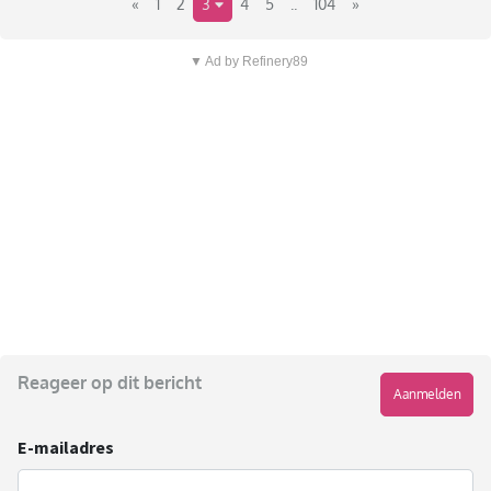
«
1
2
3
4
5
..
104
»
▼ Ad by Refinery89
Reageer op dit bericht
Aanmelden
E-mailadres