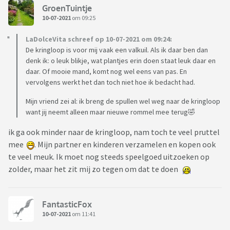
GroenTuintje
10-07-2021
om 09:25
LaDolceVita schreef op 10-07-2021 om 09:24:
De kringloop is voor mij vaak een valkuil. Als ik daar ben dan
denk ik: o leuk blikje, wat plantjes erin doen staat leuk daar en
daar. Of mooie mand, komt nog wel eens van pas. En
vervolgens werkt het dan toch niet hoe ik bedacht had.
Mijn vriend zei al: ik breng de spullen wel weg naar de kringloop
want jij neemt alleen maar nieuwe rommel mee terug🤣
ik ga ook minder naar de kringloop, nam toch te veel pruttel
mee
. Mijn partner en kinderen verzamelen en kopen ook
te veel meuk. Ik moet nog steeds speelgoed uitzoeken op
zolder, maar het zit mij zo tegen om dat te doen
FantasticFox
10-07-2021
om 11:41