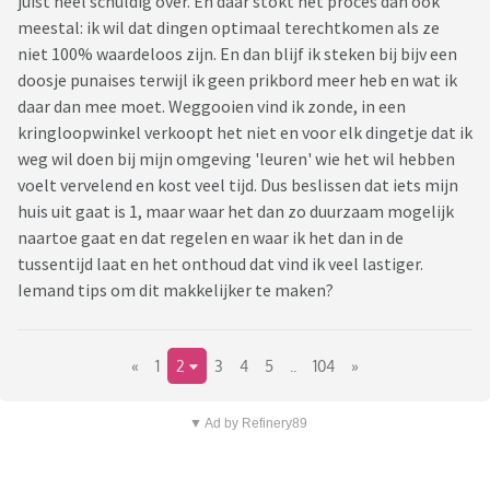
juist heel schuldig over. En daar stokt het proces dan ook
meestal: ik wil dat dingen optimaal terechtkomen als ze
niet 100% waardeloos zijn. En dan blijf ik steken bij bijv een
doosje punaises terwijl ik geen prikbord meer heb en wat ik
daar dan mee moet. Weggooien vind ik zonde, in een
kringloopwinkel verkoopt het niet en voor elk dingetje dat ik
weg wil doen bij mijn omgeving 'leuren' wie het wil hebben
voelt vervelend en kost veel tijd. Dus beslissen dat iets mijn
huis uit gaat is 1, maar waar het dan zo duurzaam mogelijk
naartoe gaat en dat regelen en waar ik het dan in de
tussentijd laat en het onthoud dat vind ik veel lastiger.
Iemand tips om dit makkelijker te maken?
«
1
2
3
4
5
..
104
»
▼ Ad by Refinery89