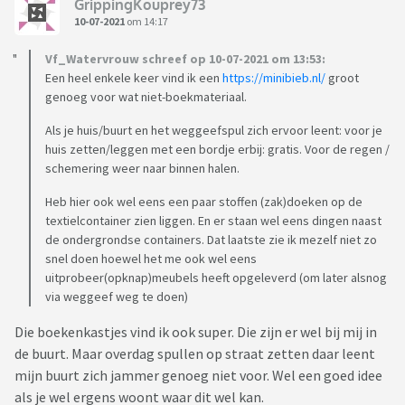
GrippingKouprey73
10-07-2021
om 14:17
Vf_Watervrouw schreef op 10-07-2021 om 13:53:
Een heel enkele keer vind ik een
https://minibieb.nl/
groot
genoeg voor wat niet-boekmateriaal.
Als je huis/buurt en het weggeefspul zich ervoor leent: voor je
huis zetten/leggen met een bordje erbij: gratis. Voor de regen /
schemering weer naar binnen halen.
Heb hier ook wel eens een paar stoffen (zak)doeken op de
textielcontainer zien liggen. En er staan wel eens dingen naast
de ondergrondse containers. Dat laatste zie ik mezelf niet zo
snel doen hoewel het me ook wel eens
uitprobeer(opknap)meubels heeft opgeleverd (om later alsnog
via weggeef weg te doen)
Die boekenkastjes vind ik ook super. Die zijn er wel bij mij in
de buurt. Maar overdag spullen op straat zetten daar leent
mijn buurt zich jammer genoeg niet voor. Wel een goed idee
als je wel ergens woont waar dit wel kan.