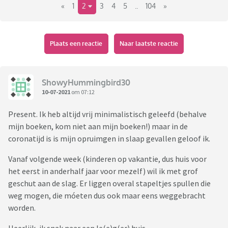
«
1
2
3
4
5
..
104
»
Plaats een reactie
Naar laatste reactie
ShowyHummingbird30
10-07-2021
om 07:12
Present. Ik heb altijd vrij minimalistisch geleefd (behalve
mijn boeken, kom niet aan mijn boeken!) maar in de
coronatijd is is mijn opruimgen in slaap gevallen geloof ik.
Vanaf volgende week (kinderen op vakantie, dus huis voor
het eerst in anderhalf jaar voor mezelf) wil ik met grof
geschut aan de slag. Er liggen overal stapeltjes spullen die
weg mogen, die móeten dus ook maar eens weggebracht
worden.