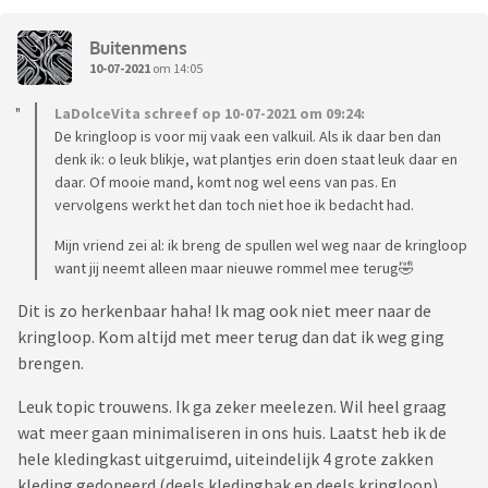
Buitenmens
10-07-2021
om 14:05
LaDolceVita schreef op 10-07-2021 om 09:24:
De kringloop is voor mij vaak een valkuil. Als ik daar ben dan
denk ik: o leuk blikje, wat plantjes erin doen staat leuk daar en
daar. Of mooie mand, komt nog wel eens van pas. En
vervolgens werkt het dan toch niet hoe ik bedacht had.
Mijn vriend zei al: ik breng de spullen wel weg naar de kringloop
want jij neemt alleen maar nieuwe rommel mee terug🤣
Dit is zo herkenbaar haha! Ik mag ook niet meer naar de
kringloop. Kom altijd met meer terug dan dat ik weg ging
brengen.
Leuk topic trouwens. Ik ga zeker meelezen. Wil heel graag
wat meer gaan minimaliseren in ons huis. Laatst heb ik de
hele kledingkast uitgeruimd, uiteindelijk 4 grote zakken
kleding gedoneerd (deels kledingbak en deels kringloop).