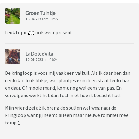
GroenTuintje
10-07-2021
om 08:55
Leuk topic
ook weer present
LaDolceVita
10-07-2021
om 09:24
De kringloop is voor mij vaak een valkuil. Als ik daar ben dan
denk ik: o leuk blikje, wat plantjes erin doen staat leuk daar
en daar. Of mooie mand, komt nog wel eens van pas. En
vervolgens werkt het dan toch niet hoe ik bedacht had.
Mijn vriend zei al: ik breng de spullen wel weg naar de
kringloop want jij neemt alleen maar nieuwe rommel mee
terug🤣