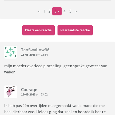
«
1
2
3
4
5
»
Aan de ene kant geeft het me rust en voldoening dat ik er
gewoon ben. Aan de andere kant is de verzorging en
verpleging fantastisch en is het duidelijk dat ze al niet meer
merkt wie er is.
Plaats een reactie
Naar laatste reactie
Ben benieuwd wat jullie ervaringen zijn.
TanSwallow86
13-03-2023
om 22:54
mijn moeder overleed plotseling, geen sprake geweest van
waken
Courage
13-03-2023
om 23:02
Ik heb pas één overlijden meegemaakt van iemand die me
heel dierbaar was. Helaas ging dat snel en hoorde ik het te