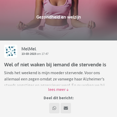
Gezondheid en welzijn
MelMel
13-03-2023
om 17:47
Wel of niet waken bij iemand die stervende is
Sinds het weekend is mijn moeder stervende. Voor ons
allemaal een zegen omdat ze vanwege haar Alzheimer's
steeds angstiger en agressiever werd. En nu waken we bij
haar. Vanuit mijn werk zie ik bijna dagelijks iemand overlijden
en vind ik het altijd verdrietig als er iemand alleen ligt. Nu ik
Deel dit bericht:
voor de tweede keer in mijn persoonlijke leven waak vraag ik
me af wat anderen hebben gedaan of willen doen als die tijd
daar is.