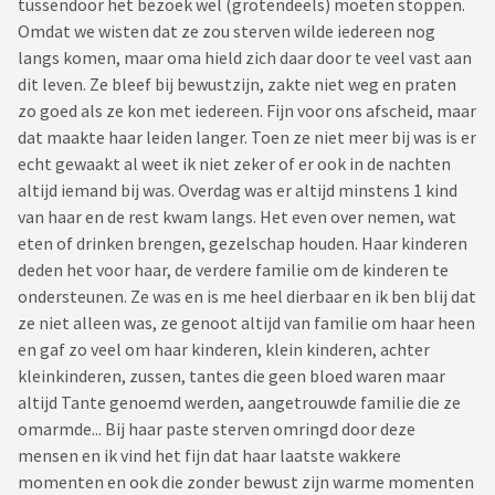
tussendoor het bezoek wel (grotendeels) moeten stoppen.
Omdat we wisten dat ze zou sterven wilde iedereen nog
langs komen, maar oma hield zich daar door te veel vast aan
dit leven. Ze bleef bij bewustzijn, zakte niet weg en praten
zo goed als ze kon met iedereen. Fijn voor ons afscheid, maar
dat maakte haar leiden langer. Toen ze niet meer bij was is er
echt gewaakt al weet ik niet zeker of er ook in de nachten
altijd iemand bij was. Overdag was er altijd minstens 1 kind
van haar en de rest kwam langs. Het even over nemen, wat
eten of drinken brengen, gezelschap houden. Haar kinderen
deden het voor haar, de verdere familie om de kinderen te
ondersteunen. Ze was en is me heel dierbaar en ik ben blij dat
ze niet alleen was, ze genoot altijd van familie om haar heen
en gaf zo veel om haar kinderen, klein kinderen, achter
kleinkinderen, zussen, tantes die geen bloed waren maar
altijd Tante genoemd werden, aangetrouwde familie die ze
omarmde... Bij haar paste sterven omringd door deze
mensen en ik vind het fijn dat haar laatste wakkere
momenten en ook die zonder bewust zijn warme momenten