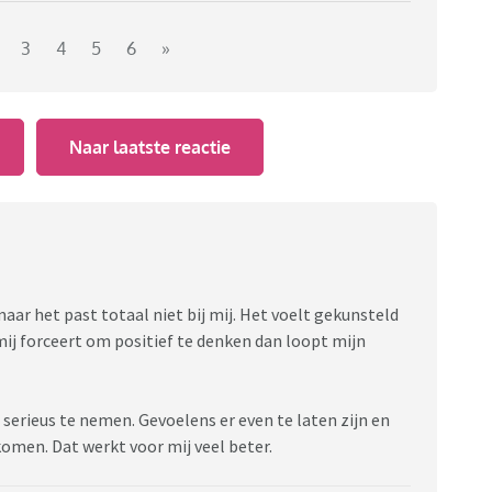
3
4
5
6
»
Naar laatste reactie
maar het past totaal niet bij mij. Het voelt gekunsteld
 mij forceert om positief te denken dan loopt mijn
 serieus te nemen. Gevoelens er even te laten zijn en
komen. Dat werkt voor mij veel beter.