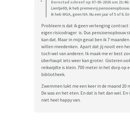
Dorestad schreef op 07-05-2026 om 21:46:
Lientje69, ik heb premievrij pensioenopbouw. Wa
Ik heb WGA, geen IVA. Nu een jaar of 5 of 6. E
Probleem is dat ik geen verlenging contract 
eigen risicodrager is. Dus pensioenopbouw st
kan dat. Maar in mijn geval ben ik 7 maanden
willen meedenken. Apart dat jij nooit een h
toch wel van anderen. Ik maak me er best zo
überhaupt iets weer kan groter. Gisteren oo
reikwijdte is klein. 700 meter in het dorp op
bibliotheek.
Zwemmen lukt me een keer in de maand 20 mi
De was en het eten. En dat is het dan wel. En
niet heel happy van.