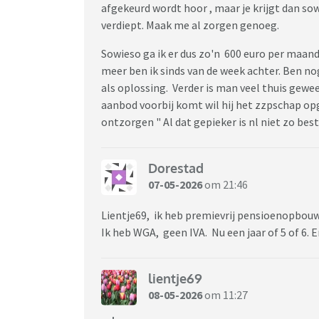
afgekeurd wordt hoor , maar je krijgt dan sow
verdiept. Maak me al zorgen genoeg.
Sowieso ga ik er dus zo'n 600 euro per maan
meer ben ik sinds van de week achter. Ben n
als oplossing. Verder is man veel thuis gewe
aanbod voorbij komt wil hij het zzpschap op
ontzorgen " Al dat gepieker is nl niet zo bes
Dorestad
07-05-2026
om 21:46
Lientje69, ik heb premievrij pensioenopbouw. 
Ik heb WGA, geen IVA. Nu een jaar of 5 of 6. 
lientje69
08-05-2026
om 11:27