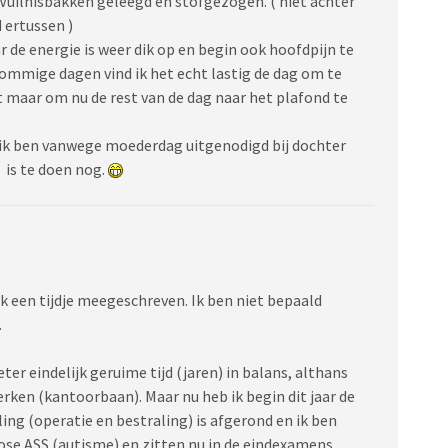
uilnisbakken geleegd en stofgezogen. ( niet achter
 ertussen )
r de energie is weer dik op en begin ook hoofdpijn te
Sommige dagen vind ik het echt lastig de dag om te
et maar om nu de rest van de dag naar het plafond te
t ik ben vanwege moederdag uitgenodigd bij dochter
 is te doen nog.
ok een tijdje meegeschreven. Ik ben niet bepaald
…
ter eindelijk geruime tijd (jaren) in balans, althans
erken (kantoorbaan). Maar nu heb ik begin dit jaar de
ng (operatie en bestraling) is afgerond en ik ben
ose ASS (autisme) en zitten nu in de eindexamens.