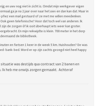
rijg en uwv nog niet in zicht is. Omdat mijn werkgever eigen
rmaal ga je na 2 jaar over naar het uwv en dan kan dat. Maar in
eb pfwz een mail gestuurd of ze met me willen meedenken.
. Ook geen telefonische? Hoor dat toch wel van anderen. Ik
ijn de zorgen óf ik ooit überhaupt iets weer kan groter.
gebracht. En mijn reikwijdte is klein. 700 meter in het dorp
n devmaand de bibliotheek.
nuten en fietsen 1 keer in de week 5 km. Huishouden? De was
 bed- bank- bed. Word er op zijn zachts gezegd niet heel happy
n situatie was destijds qua contract van 2 banen en
en. Ik heb me onwijs zorgen gemaakt. Achteraf