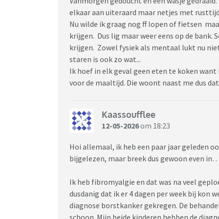
Vanmorgen gedoucht en een wasje gedraaid. V
elkaar aan uiteraard maar netjes met rusttijd
Nu wilde ik graag nog ff lopen of fietsen maa
krijgen. Dus lig maar weer eens op de bank. 
krijgen. Zowel fysiek als mentaal lukt nu ni
staren is ook zo wat...
Ik hoef in elk geval geen eten te koken wan
voor de maaltijd. Die woont naast me dus dat
Kaassoufflee
12-05-2026
om 18:23
Hoi allemaal, ik heb een paar jaar geleden o
bijgelezen, maar breek dus gewoon even in
Ik heb fibromyalgie en dat was na veel geploe
dusdanig dat ik er 4 dagen per week bij kon w
diagnose borstkanker gekregen. De behandeli
schoon. Mijn beide kinderen hebben de diagn