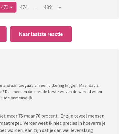
473
474
..
489
»
Naar laatste reactie
rland aan toegaat ivm een uitkering krijgen. Maar dat is
en? Dus mensen die met de beste wil van de wereld willen
 ? Hoe onmenselijk
niet meer 75 maar 70 procent. Er zijn teveel mensen
aatregel. Verder weet ik niet precies in hoeverre je
moet worden. Kan zijn dat je dan wel levenslang