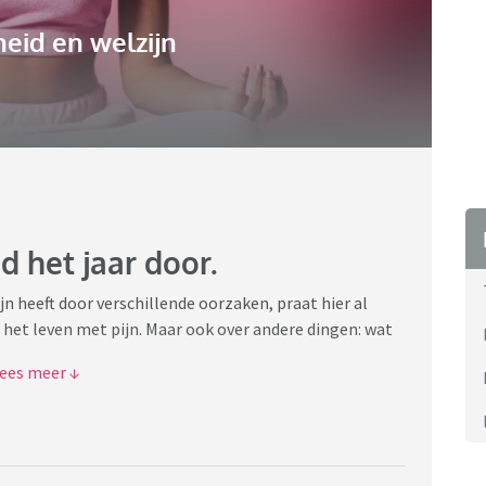
eid en welzijn
d het jaar door.
jn heeft door verschillende oorzaken, praat hier al
n het leven met pijn. Maar ook over andere dingen: wat
lwoorden zijn "niets moet" en "respect voor elkaar".
ericht, ga niet zeggen dat je klaagt. Klagen doen we
rijven.
rijd met huisregels.