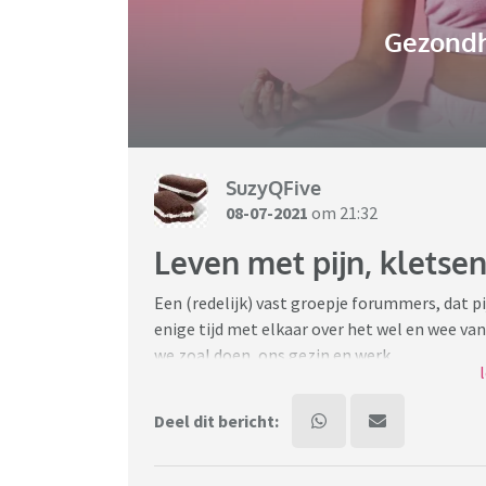
Gezondh
SuzyQFive
08-07-2021
om 21:32
Leven met pijn, kletsen
Een (redelijk) vast groepje forummers, dat pi
enige tijd met elkaar over het wel en wee va
we zoal doen, ons gezin en werk.
Iedereen is welkom om mee te praten. Sleute
Nieuwe regel: Ga geen sorry zeggen voor je b
Deel dit bericht:
geen van allen, wel even lekker van ons afsch
Toevoeging verwijderd door moderator ivm in st