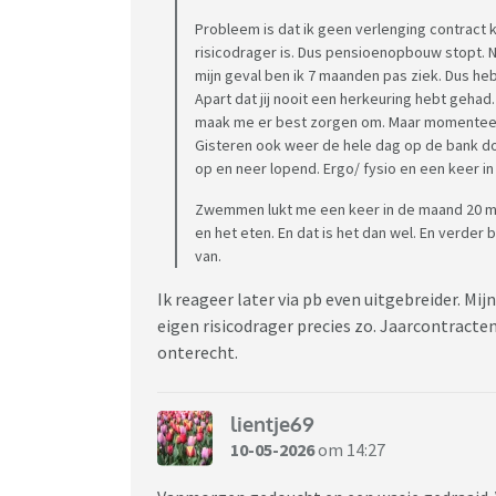
Probleem is dat ik geen verlenging contract k
risicodrager is. Dus pensioenopbouw stopt. No
mijn geval ben ik 7 maanden pas ziek. Dus h
Apart dat jij nooit een herkeuring hebt gehad
maak me er best zorgen om. Maar momenteel z
Gisteren ook weer de hele dag op de bank door
op en neer lopend. Ergo/ fysio en een keer i
Zwemmen lukt me een keer in de maand 20 mi
en het eten. En dat is het dan wel. En verder
van.
Ik reageer later via pb even uitgebreider. Mij
eigen risicodrager precies zo. Jaarcontract
onterecht.
lientje69
10-05-2026
om 14:27