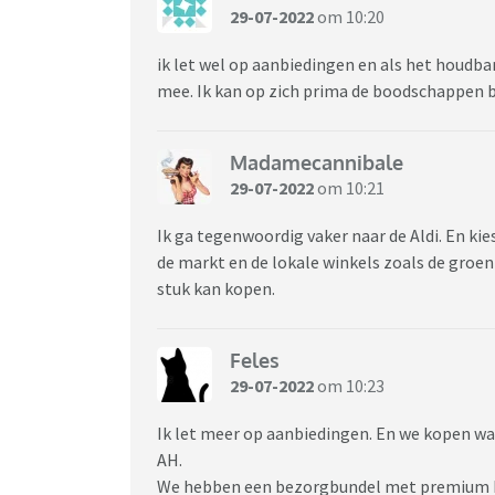
29-07-2022
om 10:20
ik let wel op aanbiedingen en als het houdbar
mee. Ik kan op zich prima de boodschappen b
Madamecannibale
29-07-2022
om 10:21
Ik ga tegenwoordig vaker naar de Aldi. En kie
de markt en de lokale winkels zoals de groen
stuk kan kopen.
Feles
29-07-2022
om 10:23
Ik let meer op aanbiedingen. En we kopen wat
AH.
We hebben een bezorgbundel met premium bij 