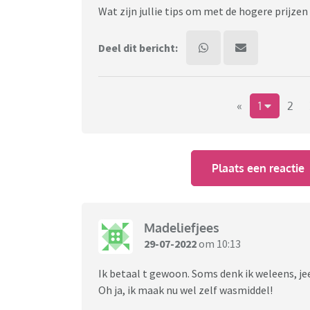
Wat zijn jullie tips om met de hogere prijze
Deel dit bericht:
«
1
2
Plaats een reactie
Madeliefjees
29-07-2022
om 10:13
Ik betaal t gewoon. Soms denk ik weleens, jee,
Oh ja, ik maak nu wel zelf wasmiddel!