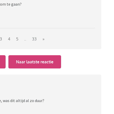
n om te gaan?
3
4
5
..
33
»
Naar laatste reactie
 was dit altijd al zo duur?