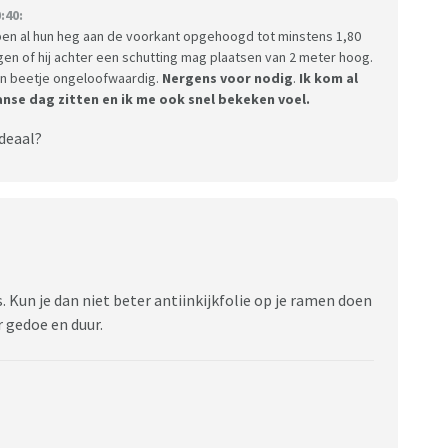
:40:
bben al hun heg aan de voorkant opgehoogd tot minstens 1,80
gen of hij achter een schutting mag plaatsen van 2 meter hoog.
n beetje ongeloofwaardig.
Nergens voor nodig
.
Ik kom al
nse dag zitten en ik me ook snel bekeken voel.
ideaal?
is. Kun je dan niet beter antiinkijkfolie op je ramen doen
r gedoe en duur.