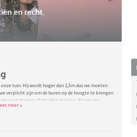
iën en recht
ng
n onze tuin. Hij wordt hoger dan 2,5m dus we moeten
 we verplicht zijn om de buren op de hoogte te brengen
later nog bomen of struiken planten. Als we een
pping, kunnen we met diezelfde vergunning dan ook
n andere buren beperken. Ik voel me namelijk echt
zo. Heeft iemand hier wat meer verstand van? Ik ga het
 ik ben vast benieuwd.