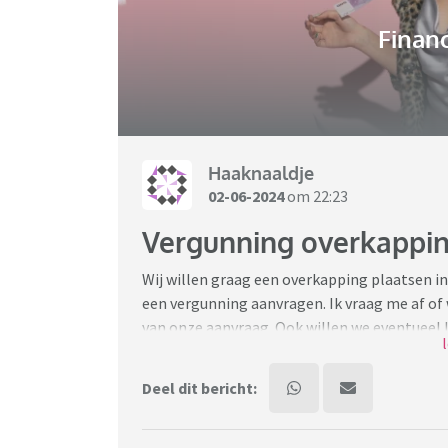
Financ
Haaknaaldje
02-06-2024
om 22:23
Vergunning overkappi
Wij willen graag een overkapping plaatsen i
een vergunning aanvragen. Ik vraag me af of
van onze aanvraag. Ook willen we eventueel 
vergunning hebben gekregen voor de overka
bomen planten? We willen graag de inkijk va
Deel dit bericht:
bekeken en ongemakkelijk in mijn eigen huis 
ook nog wel checken met de gemeente, maar