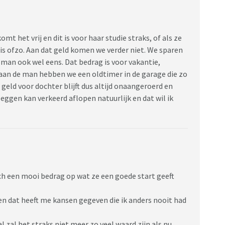
mt het vrij en dit is voor haar studie straks, of als ze
uis ofzo. Aan dat geld komen we verder niet. We sparen
man ook wel eens. Dat bedrag is voor vakantie,
 aan de man hebben we een oldtimer in de garage die zo
 geld voor dochter blijft dus altijd onaangeroerd en
ggen kan verkeerd aflopen natuurlijk en dat wil ik
ch een mooi bedrag op wat ze een goede start geeft
en dat heeft me kansen gegeven die ik anders nooit had
zal het straks niet meer zo veel waard zijn als nu.