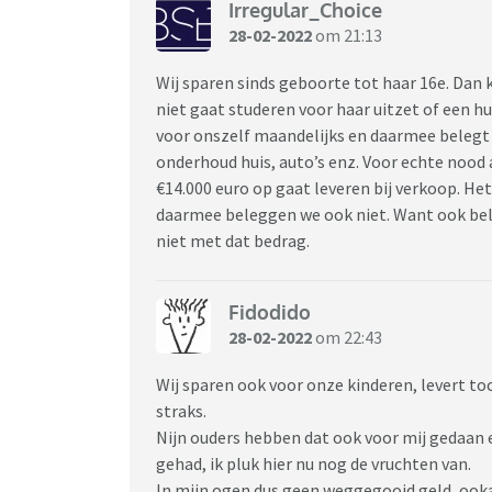
Irregular_Choice
28-02-2022
om 21:13
Wij sparen sinds geboorte tot haar 16e. Dan ko
niet gaat studeren voor haar uitzet of een h
voor onszelf maandelijks en daarmee belegt 
onderhoud huis, auto’s enz. Voor echte nood
€14.000 euro op gaat leveren bij verkoop. Het
daarmee beleggen we ook niet. Want ook bele
niet met dat bedrag.
Fidodido
28-02-2022
om 22:43
Wij sparen ook voor onze kinderen, levert to
straks.
Nijn ouders hebben dat ook voor mij gedaan 
gehad, ik pluk hier nu nog de vruchten van.
In mijn ogen dus geen weggegooid geld, ookal 