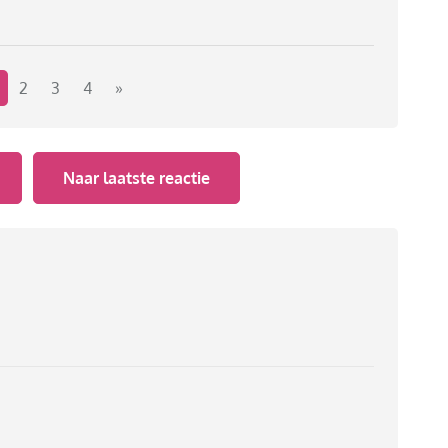
2
3
4
»
Naar laatste reactie