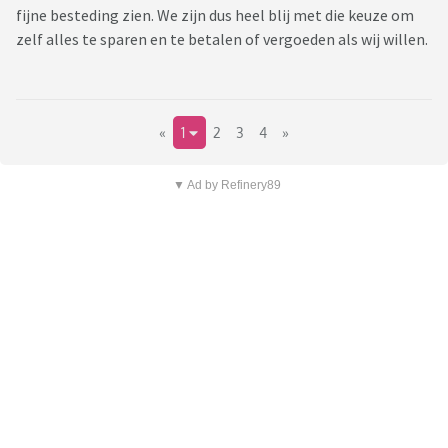
fijne besteding zien. We zijn dus heel blij met die keuze om
zelf alles te sparen en te betalen of vergoeden als wij willen.
«
1
2
3
4
»
▼ Ad by Refinery89