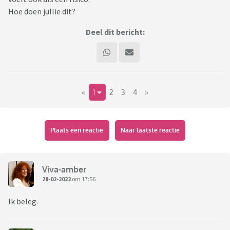
Hoe doen jullie dit?
Deel dit bericht:
«
1
2
3
4
»
Plaats een reactie
Naar laatste reactie
Viva-amber
28-02-2022
om 17:56
Ik beleg.