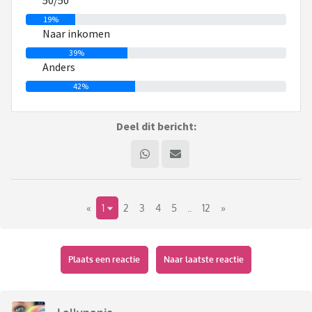
50/50
19%
Naar inkomen
39%
Anders
42%
Deel dit bericht:
«
1
2
3
4
5
..
12
»
Plaats een reactie
Naar laatste reactie