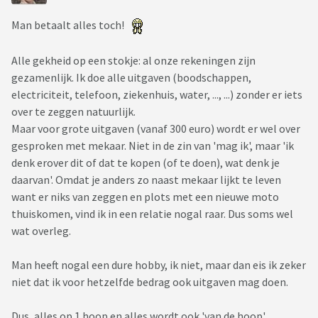
Man betaalt alles toch!
Alle gekheid op een stokje: al onze rekeningen zijn
gezamenlijk. Ik doe alle uitgaven (boodschappen,
electriciteit, telefoon, ziekenhuis, water, ..., ...) zonder er iets
over te zeggen natuurlijk.
Maar voor grote uitgaven (vanaf 300 euro) wordt er wel over
gesproken met mekaar. Niet in de zin van 'mag ik', maar 'ik
denk erover dit of dat te kopen (of te doen), wat denk je
daarvan'. Omdat je anders zo naast mekaar lijkt te leven
want er niks van zeggen en plots met een nieuwe moto
thuiskomen, vind ik in een relatie nogal raar. Dus soms wel
wat overleg.
Man heeft nogal een dure hobby, ik niet, maar dan eis ik zeker
niet dat ik voor hetzelfde bedrag ook uitgaven mag doen.
Dus, alles op 1 hoop en alles wordt ook 'van de hoop'