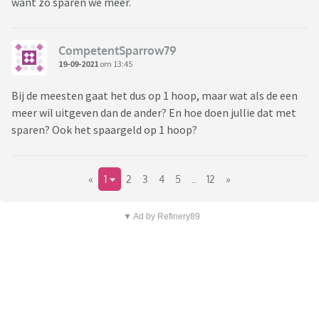
want zo sparen we meer.
CompetentSparrow79
19-09-2021
om 13:45
Bij de meesten gaat het dus op 1 hoop, maar wat als de een
meer wil uitgeven dan de ander? En hoe doen jullie dat met
sparen? Ook het spaargeld op 1 hoop?
«
1
2
3
4
5
..
12
»
▼ Ad by Refinery89