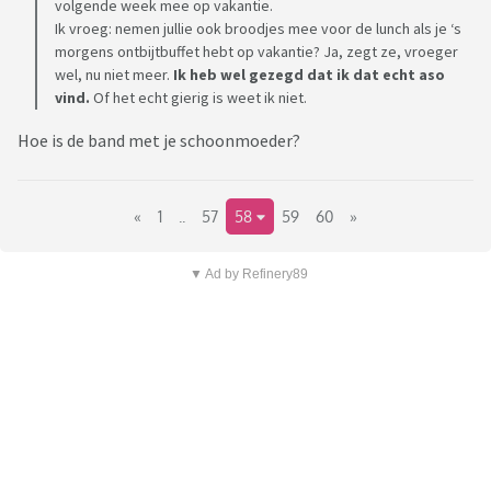
volgende week mee op vakantie.
Ik vroeg: nemen jullie ook broodjes mee voor de lunch als je ‘s
morgens ontbijtbuffet hebt op vakantie? Ja, zegt ze, vroeger
wel, nu niet meer.
Ik heb wel gezegd dat ik dat echt aso
vind.
Of het echt gierig is weet ik niet.
Hoe is de band met je schoonmoeder?
«
1
..
57
58
59
60
»
▼ Ad by Refinery89