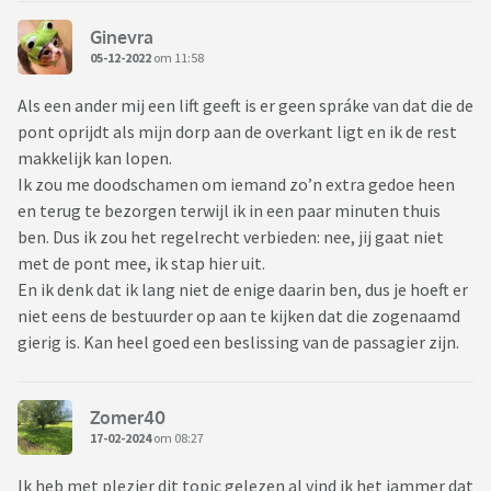
Ginevra
05-12-2022
om 11:58
Als een ander mij een lift geeft is er geen spráke van dat die de
pont oprijdt als mijn dorp aan de overkant ligt en ik de rest
makkelijk kan lopen.
Ik zou me doodschamen om iemand zo’n extra gedoe heen
en terug te bezorgen terwijl ik in een paar minuten thuis
ben. Dus ik zou het regelrecht verbieden: nee, jij gaat niet
met de pont mee, ik stap hier uit.
En ik denk dat ik lang niet de enige daarin ben, dus je hoeft er
niet eens de bestuurder op aan te kijken dat die zogenaamd
gierig is. Kan heel goed een beslissing van de passagier zijn.
Zomer40
17-02-2024
om 08:27
Ik heb met plezier dit topic gelezen al vind ik het jammer dat