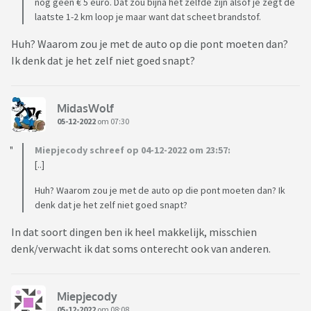
nog geen € 5 euro. Dat zou bijna het zelfde zijn alsof je zegt de
laatste 1-2 km loop je maar want dat scheet brandstof.
Huh? Waarom zou je met de auto op die pont moeten dan?
Ik denk dat je het zelf niet goed snapt?
MidasWolf
05-12-2022
om 07:30
Miepjecody schreef op 04-12-2022 om 23:57:
[..]
Huh? Waarom zou je met de auto op die pont moeten dan? Ik
denk dat je het zelf niet goed snapt?
In dat soort dingen ben ik heel makkelijk, misschien
denk/verwacht ik dat soms onterecht ook van anderen.
Miepjecody
05-12-2022
om 08:08