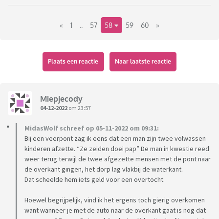
«
1
..
57
58
59
60
»
Plaats een reactie
Naar laatste reactie
Miepjecody
04-12-2022
om 23:57
MidasWolf schreef op 05-11-2022 om 09:31:
Bij een veerpont zag ik eens dat een man zijn twee volwassen
kinderen afzette. “Ze zeiden doei pap” De man in kwestie reed
weer terug terwijl de twee afgezette mensen met de pont naar
de overkant gingen, het dorp lag vlakbij de waterkant.
Dat scheelde hem iets geld voor een overtocht.
Hoewel begrijpelijk, vind ik het ergens toch gierig overkomen
want wanneer je met de auto naar de overkant gaat is nog dat