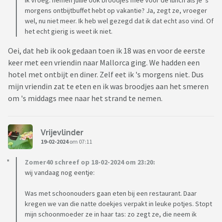
Ik vroeg: nemen jullie ook broodjes mee voor de lunch als je ‘s
morgens ontbijtbuffet hebt op vakantie? Ja, zegt ze, vroeger
wel, nu niet meer. Ik heb wel gezegd dat ik dat echt aso vind. Of
het echt gierig is weet ik niet.
Oei, dat heb ik ook gedaan toen ik 18 was en voor de eerste
keer met een vriendin naar Mallorca ging. We hadden een
hotel met ontbijt en diner. Zelf eet ik 's morgens niet. Dus
mijn vriendin zat te eten en ik was broodjes aan het smeren
om 's middags mee naar het strand te nemen.
Vrijevlinder
19-02-2024
om 07:11
Zomer40 schreef op 18-02-2024 om 23:20:
wij vandaag nog eentje:
Was met schoonouders gaan eten bij een restaurant. Daar
kregen we van die natte doekjes verpakt in leuke potjes. Stopt
mijn schoonmoeder ze in haar tas: zo zegt ze, die neem ik