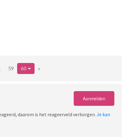
.
59
60
»
Aanmelden
ereageerd, daarom is het reageerveld verborgen.
Je kan