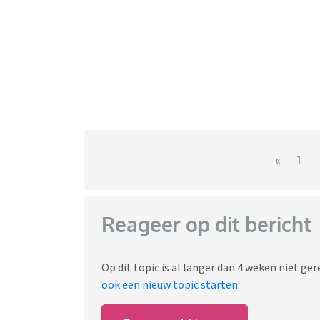
«
1
.
Reageer op dit bericht
Op dit topic is al langer dan 4 weken niet g
ook een nieuw topic starten
.