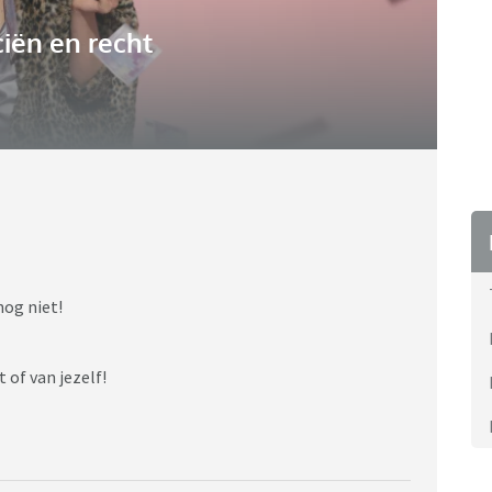
iën en recht
nog niet!
 of van jezelf!