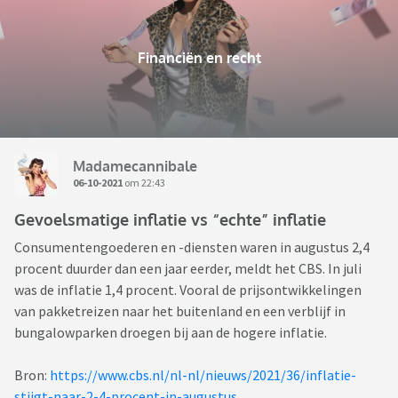
Financiën en recht
Madamecannibale
06-10-2021
om 22:43
Gevoelsmatige inflatie vs “echte” inflatie
Consumentengoederen en -diensten waren in augustus 2,4
procent duurder dan een jaar eerder, meldt het CBS. In juli
was de inflatie 1,4 procent. Vooral de prijsontwikkelingen
van pakketreizen naar het buitenland en een verblijf in
bungalowparken droegen bij aan de hogere inflatie.
Bron:
https://www.cbs.nl/nl-nl/nieuws/2021/36/inflatie-
stijgt-naar-2-4-procent-in-augustus