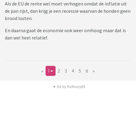
Als de EU de rente wel moet verhogen omdat de inflatie uit
de pan rijst, dan krijg je een recessie waarvan de honden geen
brood lusten.
En daarna gaat de economie ook weer omhoog maar dat is
dan wel heel relatief.
«
1
2
3
4
5
6
»
▼ Ad by Refinery89