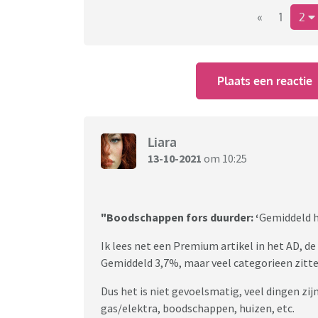
het gevoel in de supermarkt of een restaurant
«
1
2
brandstofprijzen, zorgkosten en energieprijz
werkelijkheid zo veel uit elkaar liggen?
Plaats een reactie
Liara
13-10-2021
om 10:25
"Boodschappen fors duurder: ‘
Gemiddeld h
Ik lees net een Premium artikel in het AD, d
Gemiddeld 3,7%, maar veel categorieen zitt
Dus het is niet gevoelsmatig, veel dingen zij
gas/elektra, boodschappen, huizen, etc.