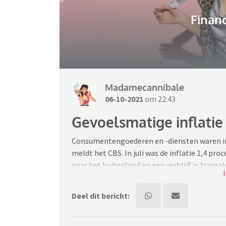
Financ
Madamecannibale
06-10-2021
om 22:43
Gevoelsmatige inflatie 
Consumentengoederen en -diensten waren in 
meldt het CBS. In juli was de inflatie 1,4 pr
naar het buitenland en een verblijf in bunga
Bron:
https://www.cbs.nl/nl-nl/nieuws/2021/
Deel dit bericht:
Maar gevoelsmatig is alles zoveel duurder gew