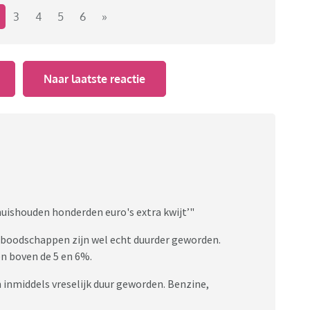
 veel duurder uit te zijn maar ook de huizenprijzen,
3
4
5
6
»
en rijzen de pan uit. Hoe kan het dat het gevoel en de
Naar laatste reactie
uishouden honderden euro's extra kwijt’"
e boodschappen zijn wel echt duurder geworden.
en boven de 5 en 6%.
n inmiddels vreselijk duur geworden. Benzine,