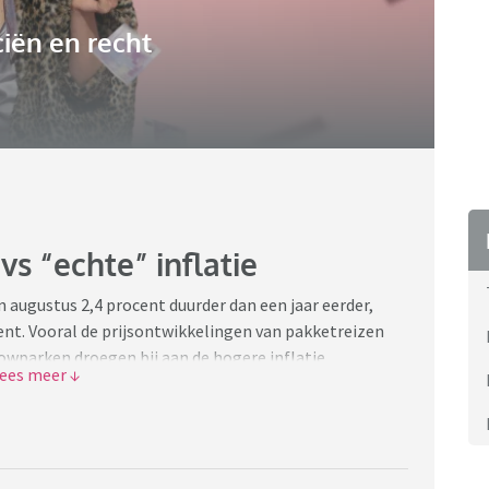
iën en recht
vs “echte” inflatie
augustus 2,4 procent duurder dan een jaar eerder,
ocent. Vooral de prijsontwikkelingen van pakketreizen
lowparken droegen bij aan de hogere inflatie.
36/inflatie-stijgt-naar-2-4-procent-in-augustus
orden ten opzichte van vorig jaar. Niet alleen heb ik