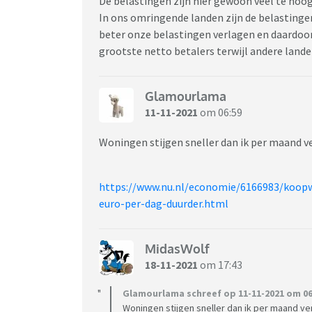
De belastingen zijn hier gewoon veel te hoo
In ons omringende landen zijn de belastingen
beter onze belastingen verlagen en daardoor 
grootste netto betalers terwijl andere land
Glamourlama
11-11-2021
om 06:59
Woningen stijgen sneller dan ik per maand v
https://www.nu.nl/economie/6166983/koo
euro-per-dag-duurder.html
MidasWolf
18-11-2021
om 17:43
Glamourlama schreef op 11-11-2021 om 06
Woningen stijgen sneller dan ik per maand ve