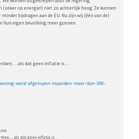
g. We worden uitgeknepen door de regering.
 (zeker op energie!) niet zo achterlijk hoog. Ze kunnen
minder bijdragen aan de EU. Nu zijn wij (één van de)
en hun eigen bevolking meer gunnen.
erdien… als dat geen inflatie is…
pwoning-werd-afgelopen-maanden-meer-dan-300-
:59:
rdien… als dat geen inflatie is…