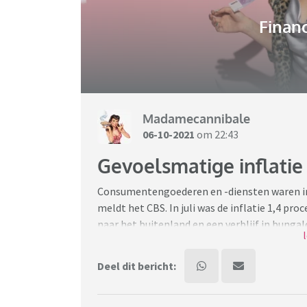
Financ
Madamecannibale
06-10-2021
om 22:43
Gevoelsmatige inflatie 
Consumentengoederen en -diensten waren in 
meldt het CBS. In juli was de inflatie 1,4 pr
naar het buitenland en een verblijf in bunga
Bron:
https://www.cbs.nl/nl-nl/nieuws/2021/
Deel dit bericht:
Maar gevoelsmatig is alles zoveel duurder gew