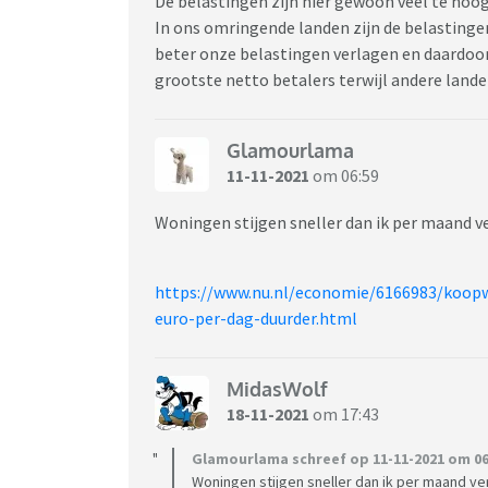
De belastingen zijn hier gewoon veel te hoo
In ons omringende landen zijn de belastingen
beter onze belastingen verlagen en daardoor 
grootste netto betalers terwijl andere land
Glamourlama
11-11-2021
om 06:59
Woningen stijgen sneller dan ik per maand v
https://www.nu.nl/economie/6166983/koo
euro-per-dag-duurder.html
MidasWolf
18-11-2021
om 17:43
Glamourlama schreef op 11-11-2021 om 06
Woningen stijgen sneller dan ik per maand ve