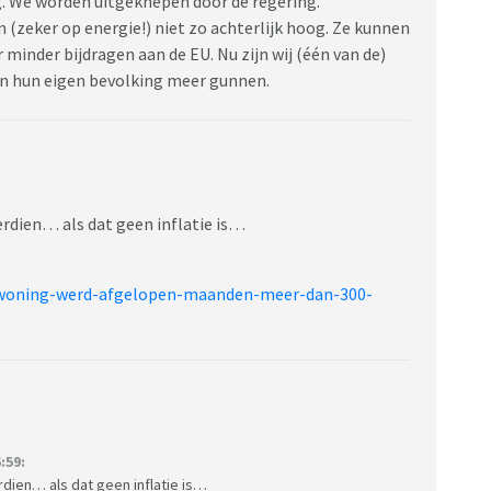
g. We worden uitgeknepen door de regering.
 (zeker op energie!) niet zo achterlijk hoog. Ze kunnen
minder bijdragen aan de EU. Nu zijn wij (één van de)
en hun eigen bevolking meer gunnen.
erdien… als dat geen inflatie is…
pwoning-werd-afgelopen-maanden-meer-dan-300-
:59:
rdien… als dat geen inflatie is…