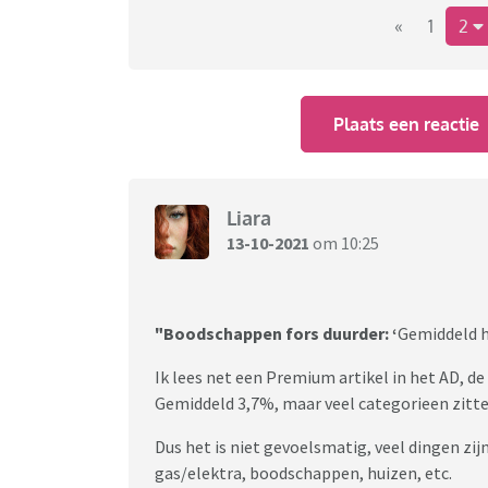
het gevoel in de supermarkt of een restaurant
«
1
2
brandstofprijzen, zorgkosten en energieprijz
werkelijkheid zo veel uit elkaar liggen?
Plaats een reactie
Liara
13-10-2021
om 10:25
"Boodschappen fors duurder: ‘
Gemiddeld h
Ik lees net een Premium artikel in het AD, d
Gemiddeld 3,7%, maar veel categorieen zitt
Dus het is niet gevoelsmatig, veel dingen zij
gas/elektra, boodschappen, huizen, etc.