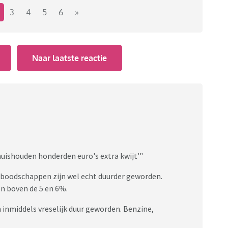
 veel duurder uit te zijn maar ook de huizenprijzen,
3
4
5
6
»
en rijzen de pan uit. Hoe kan het dat het gevoel en de
Naar laatste reactie
uishouden honderden euro's extra kwijt’"
e boodschappen zijn wel echt duurder geworden.
en boven de 5 en 6%.
n inmiddels vreselijk duur geworden. Benzine,