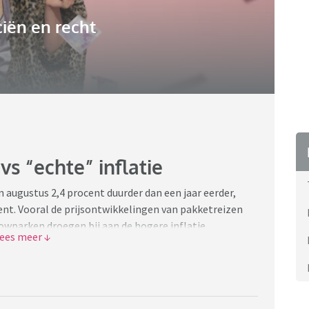
iën en recht
vs “echte” inflatie
augustus 2,4 procent duurder dan een jaar eerder,
ocent. Vooral de prijsontwikkelingen van pakketreizen
lowparken droegen bij aan de hogere inflatie.
36/inflatie-stijgt-naar-2-4-procent-in-augustus
orden ten opzichte van vorig jaar. Niet alleen heb ik