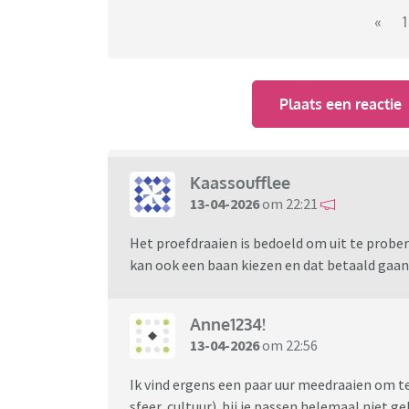
«
1
Plaats een reactie
Kaassoufflee
13-04-2026
om 22:21
Het proefdraaien is bedoeld om uit te probere
kan ook een baan kiezen en dat betaald gaan
Anne1234!
13-04-2026
om 22:56
Ik vind ergens een paar uur meedraaien om te 
sfeer, cultuur) bjj je passen helemaal niet ge