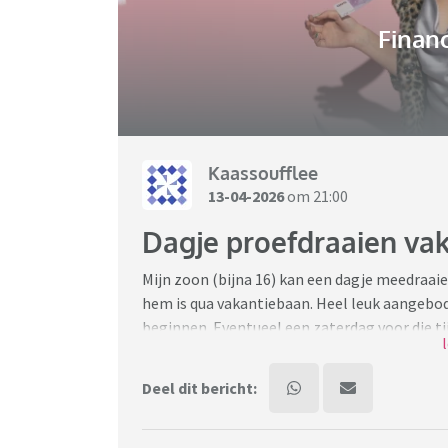
Financ
Kaassoufflee
13-04-2026
om 21:00
Dagje proefdraaien va
Mijn zoon (bijna 16) kan een dagje meedraaie
hem is qua vakantiebaan. Heel leuk aangebode
beginnen. Eventueel een zaterdag voor die t
vroeg me af of zoiets dan wel betaald wordt? 
ze daar een contractje voor of zo? Of wordt 
Deel dit bericht:
zoiets ter sprake voordat je aan zo’n proefda