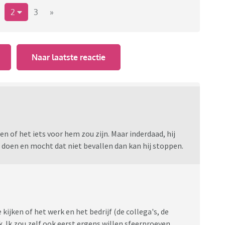
2
3
»
Naar laatste reactie
n of het iets voor hem zou zijn. Maar inderdaad, hij
 doen en mocht dat niet bevallen dan kan hij stoppen.
kijken of het werk en het bedrijf (de collega's, de
k. Ik zou zelf ook eerst ergens willen sfeerproeven