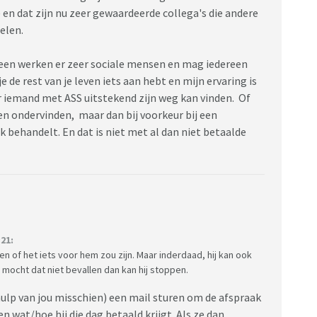
 en dat zijn nu zeer gewaardeerde collega's die andere
oelen.
meen werken er zeer sociale mensen en mag iedereen
je de rest van je leven iets aan hebt en mijn ervaring is
aar iemand met ASS uitstekend zijn weg kan vinden. Of
eten ondervinden, maar dan bij voorkeur bij een
jk behandelt. En dat is niet met al dan niet betaalde
21:
n of het iets voor hem zou zijn. Maar inderdaad, hij kan ook
mocht dat niet bevallen dan kan hij stoppen.
 hulp van jou misschien) een mail sturen om de afspraak
wat/hoe hij die dag betaald krijgt. Als ze dan