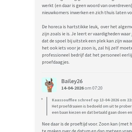
werkt (en daar is geen woord van overdreven)
nieuwkomers inwerken en zich thuis laten v
De horeca is hartstikke leuk, over het alge
zijn zoals ie is. Je leert er vaardigheden waar 
dat de spoel bij uitstek een plek kan zijn w
het ook iets voor je zoon is, zal hij zelf mo
professioneel bedrijf dat het personeel eerli
proefdaagjes.
Bailey26
14-04-2026
om 07:20
Kaassoufflee schreef op 13-04-2026 om 22:
Het proefdraaien is bedoeld om uit te probere
een baan kiezen en dat betaald gaan doen en 
Nee daar is de proeftijd voor. Zoon kan (met
te maken over de datum en dan meteen vragen 