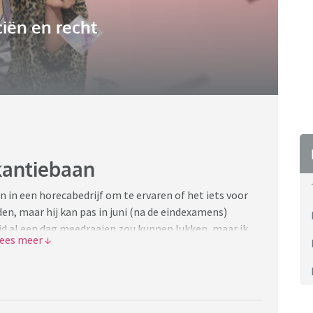
iën en recht
kantiebaan
n in een horecabedrijf om te ervaren of het iets voor
n, maar hij kan pas in juni (na de eindexamens)
ijd al een dag meedraaien zou kunnen lukken, maar ik
Als het maar 1 dagje is en het zou niet bevallen, doen
dat niet betaald? Of anders (zwart?)? Hoe breng je
gje begint? Wat is gebruikelijk?