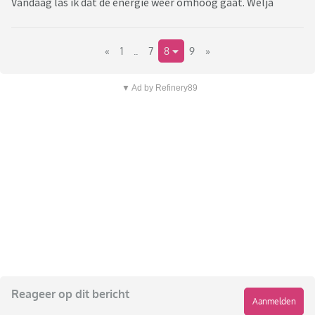
Vandaag las ik dat de energie weer omhoog gaat. Welja
«
1
..
7
8
9
»
▼ Ad by Refinery89
Reageer op dit bericht
Aanmelden