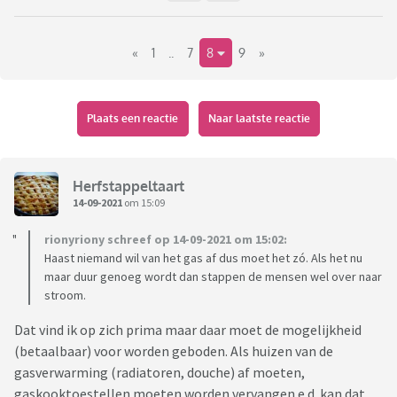
«
1
..
7
8
9
»
Plaats een reactie
Naar laatste reactie
Herfstappeltaart
14-09-2021
om 15:09
rionyriony schreef op 14-09-2021 om 15:02:
Haast niemand wil van het gas af dus moet het zó. Als het nu
maar duur genoeg wordt dan stappen de mensen wel over naar
stroom.
Dat vind ik op zich prima maar daar moet de mogelijkheid
(betaalbaar) voor worden geboden. Als huizen van de
gasverwarming (radiatoren, douche) af moeten,
gaskooktoestellen moeten worden vervangen e.d. kan dat