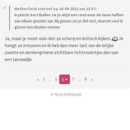
Netherfield schreef op 10-09-2021 om 13:37:
In plastic kerstballen zie je altijd een rand waar de twee helften
aan elkaar geplakt zijn. Bij glazen zie je dat niet, daarom vind ik
glazen kerstballen mooier.
Ja, maar je moet ook niet zo scherp en kritisch kijken.
Je
hangt ze ertussen en ik heb dan meer last van de lelijke
zwarte en donkergroene zichtbare lichtsnoertjes dan van
een lasnaadje.
«
1
..
5
6
7
..
9
»
▼ Ad by Refinery89