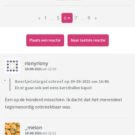
«
1
..
5
6
7
..
9
»
Plaats een reactie
Naar laatste reactie
rionyriony
10-09-2021
om 12:20
BeertjeColargol schreef op 09-09-2021 om 16:40:
En er gaan ook wel eens kerstballen kapot.
Een op de honderd misschien. Ik dacht dat het merendeel
tegenwoordig onbreekbaar was.
_melon
10-09-2021
om 12:21