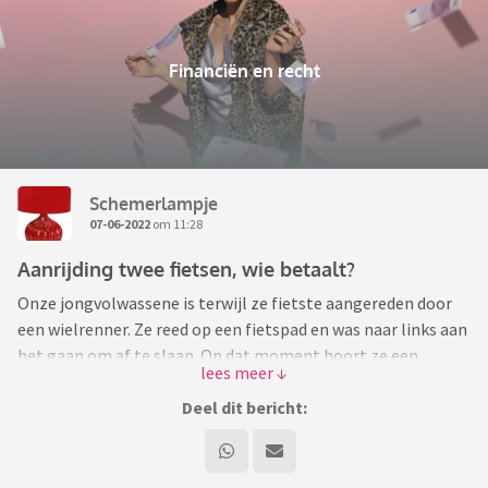
Financiën en recht
Schemerlampje
07-06-2022
om 11:28
Aanrijding twee fietsen, wie betaalt?
Onze jongvolwassene is terwijl ze fietste aangereden door
een wielrenner. Ze reed op een fietspad en was naar links aan
het gaan om af te slaan. Op dat moment hoort ze een
fietsbel en gaat terug naar rechts. Waarop een wielrenner
die haar rechts ging inhalen op haar knalt. Dochter heeft zelf
Deel dit bericht:
gelukkig niets, maar wel een slag in haar achterwiel. De
wielrenner is wel flink gevallen en heeft meer schade aan zijn
fiets. Hij was boos op haar. Ze hebben gegevens uitgewisseld.