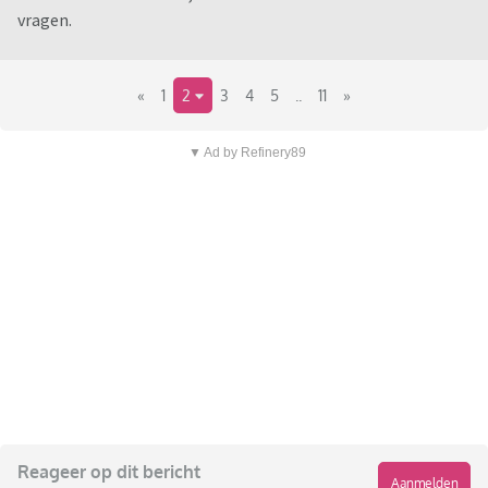
vragen.
«
1
2
3
4
5
..
11
»
▼ Ad by Refinery89
Reageer op dit bericht
Aanmelden