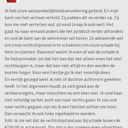
Ik heb onze aansprakelijkheidsverzekering gebeld. En mijn
kant van het verhaal verteld. Zij pakken dit nu verder op. Zij
kon me niet vertellen wat zij vond (snap ik ook wel). Het
gaat nu naar iemand anders die het juridisch verder afhandelt
en ook de kant van de wielrenner wil horen. Ze adviseerde wel
om onze rechtsbijstand in te schakelen om onze schade bij
hem te claimen. Daarvoor wacht ik even af wat de schade is.
De fietsenmaker zei dat het kan dat het alleen even het wiel
rechtbuigen is, maar dat kan niet altijd en dan worden de
kosten hoger. Voor een tientje ga ik niet moeilijk doen.
En eerlijk gezegd weet ik niet of dochter achterom gekeken
heeft. In het algemeen houdt ze zich goed aan de
verkeersregels, maar misschien nu een keer niet. Ik vind haar
niet schuldig op het punt van naar rechts gaan. Ik zou ook
naar rechts gegaan zijn als ik een fietsbel achter me hoor.
Dan verwacht ik ook links ingehaald te worden.
Edit: ik zie net dat de rechtsbijstand pas bij schade boven de
€150,00 in actie komt. Dus dat is dus sowieso even afwachten.