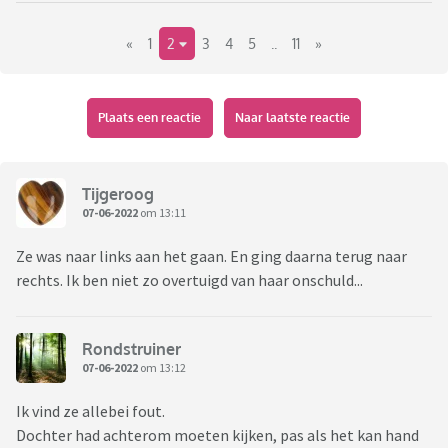
Nu appt hij haar dat hij wil dat wij de schade van €250,00
«
1
2
3
4
5
..
11
»
vergoeden. Ik ben dat eigenlijk niet van plan omdat ik het
niet de schuld van onze dochter vind. Eigenlijk vind ik zelfs
dat hij de schuld heeft en dus ook de schade aan haar fiets
moet vergoeden. Haar fiets gaat deze week naar de
Plaats een reactie
Naar laatste reactie
fietsenmaker, dus we weten nog niet wat de schade is.
Wat denken jullie? Is er een schuldige? En wie is dat dan? En
wie is aansprakelijk voor de schade?
Tijgeroog
07-06-2022
om 13:11
Ze was naar links aan het gaan. En ging daarna terug naar
rechts. Ik ben niet zo overtuigd van haar onschuld...
Rondstruiner
07-06-2022
om 13:12
Ik vind ze allebei fout.
Dochter had achterom moeten kijken, pas als het kan hand