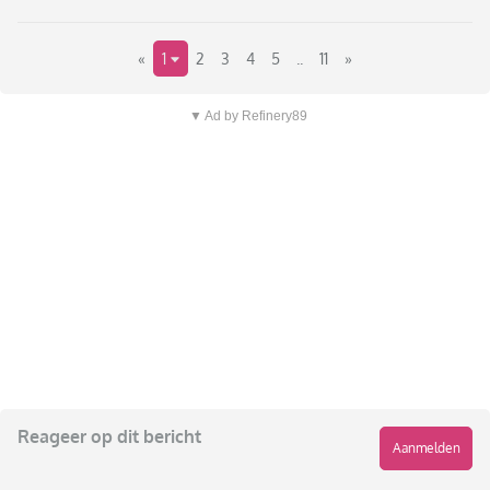
«
1
2
3
4
5
..
11
»
▼ Ad by Refinery89
Reageer op dit bericht
Aanmelden