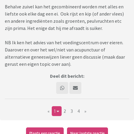
Behalve zuivel kan het gecombineerd worden met alles en
liefste ook elke dag een ei. Ook rijst en kip (of ander vlees)
en andere ingrediënten zoals groenten, peulvruchten etc
zijn prima. Het enige dat hij me afraadt is suiker.
NB Ik ken het advies van het voedingscentrum over eieren.
Daarover en over het wel/niet van acupunctuur of
alternatieve geneeswijzen liever geen discussie (maak daar
gerust een eigen topic over aan).
Deel dit bericht:
«
1
2
3
4
»
Plaats een reactie
Naar laatste reactie