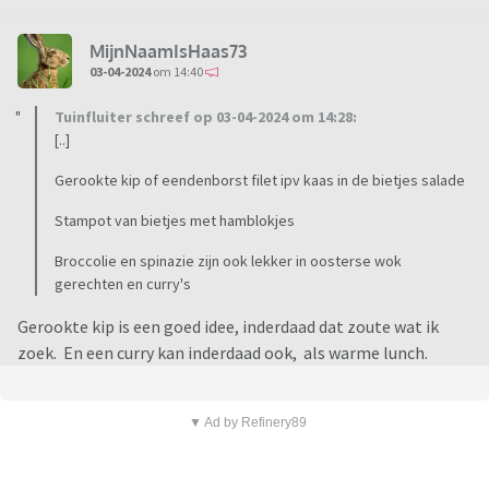
MijnNaamIsHaas73
03-04-2024
om 14:40
Tuinfluiter schreef op 03-04-2024 om 14:28:
[..]
Gerookte kip of eendenborst filet ipv kaas in de bietjes salade
Stampot van bietjes met hamblokjes
Broccolie en spinazie zijn ook lekker in oosterse wok
gerechten en curry's
Gerookte kip is een goed idee, inderdaad dat zoute wat ik
zoek. En een curry kan inderdaad ook, als warme lunch.
▼ Ad by Refinery89