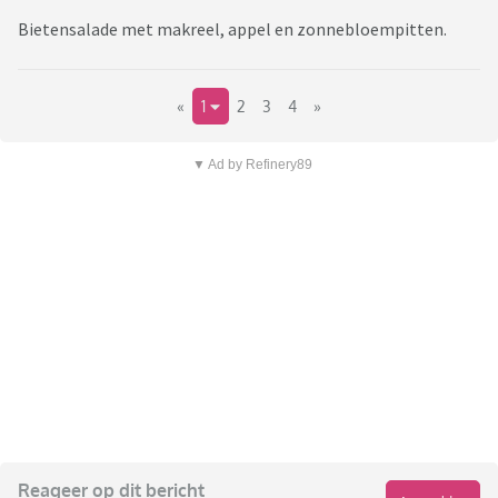
Bietensalade met makreel, appel en zonnebloempitten.
«
1
2
3
4
»
▼ Ad by Refinery89
Reageer op dit bericht