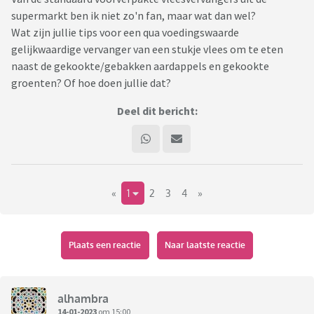
supermarkt ben ik niet zo'n fan, maar wat dan wel?
Wat zijn jullie tips voor een qua voedingswaarde
gelijkwaardige vervanger van een stukje vlees om te eten
naast de gekookte/gebakken aardappels en gekookte
groenten? Of hoe doen jullie dat?
Deel dit bericht:
«
1
2
3
4
»
Plaats een reactie
Naar laatste reactie
alhambra
14-01-2023
om 15:00