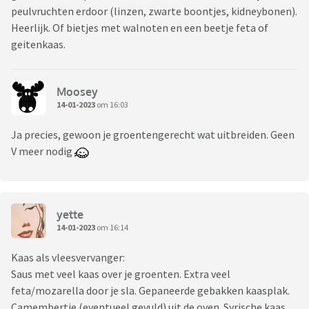
peulvruchten erdoor (linzen, zwarte boontjes, kidneybonen).
Heerlijk. Of bietjes met walnoten en een beetje feta of
geitenkaas.
Moosey
14-01-2023
om 16:03
Ja precies, gewoon je groentengerecht wat uitbreiden. Geen
V meer nodig
yette
14-01-2023
om 16:14
Kaas als vleesvervanger:
Saus met veel kaas over je groenten. Extra veel
feta/mozarella door je sla. Gepaneerde gebakken kaasplak.
Camembertje (eventueel gevuld) uit de oven. Syrische kaas