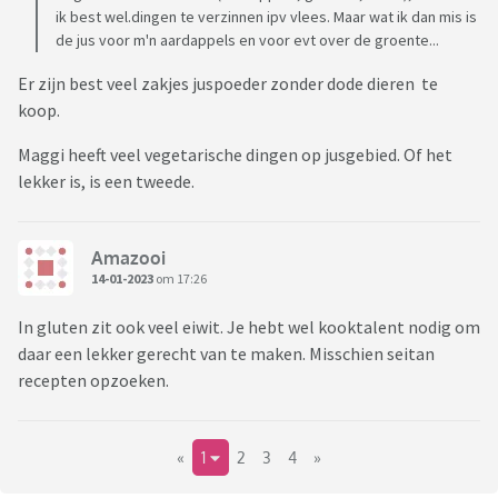
ik best wel.dingen te verzinnen ipv vlees. Maar wat ik dan mis is
de jus voor m'n aardappels en voor evt over de groente...
Er zijn best veel zakjes juspoeder zonder dode dieren te
koop.
Maggi heeft veel vegetarische dingen op jusgebied. Of het
lekker is, is een tweede.
Amazooi
14-01-2023
om 17:26
In gluten zit ook veel eiwit. Je hebt wel kooktalent nodig om
daar een lekker gerecht van te maken. Misschien seitan
recepten opzoeken.
«
1
2
3
4
»