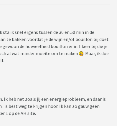
k sta ik snel ergens tussen de 30 en 50 min in de
an te bakken voordat je de wijn en/of bouillon bij doet.
e gewoon de hoeveelheid bouillon er in 1 keer bij die je
 toch al wat minder moeite om te maken
. Maar, ik doe
lf.
. Ik heb net zoals jij een energieprobleem, en daar is
.. is best weg te krijgen hoor. Ik kan zo gauw geen
r 1 op de AH site.