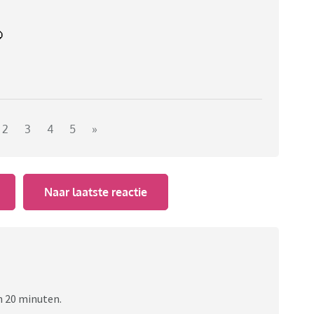
2
3
4
5
»
Naar laatste reactie
n 20 minuten.