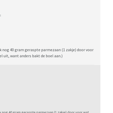
:
ook nog 40 gram geraspte parmezaan (1 zakje) door voor
l uit, want anders bakt de boel aan.)
:
ook nog 40 gram geraspte parmezaan (1 zakje) door voor wat