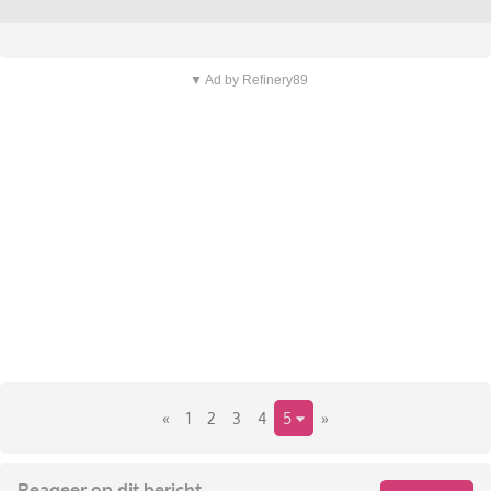
▼ Ad by Refinery89
«
1
2
3
4
5
»
Reageer op dit bericht