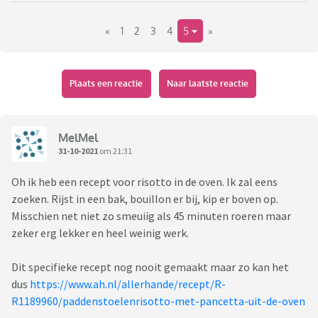
En dan vraag ik me weer af hoe die receptenmakers toch
«
1
2
3
4
5
»
doen, in 20 minuten.
Doe ik iets verkeerd of bluffen zij gewoon?
Plaats een reactie
Naar laatste reactie
MelMel
31-10-2021
om 21:31
Oh ik heb een recept voor risotto in de oven. Ik zal eens
zoeken. Rijst in een bak, bouillon er bij, kip er boven op.
Misschien net niet zo smeuiig als 45 minuten roeren maar
zeker erg lekker en heel weinig werk.
Dit specifieke recept nog nooit gemaakt maar zo kan het
dus
https://www.ah.nl/allerhande/recept/R-
R1189960/paddenstoelenrisotto-met-pancetta-uit-de-oven