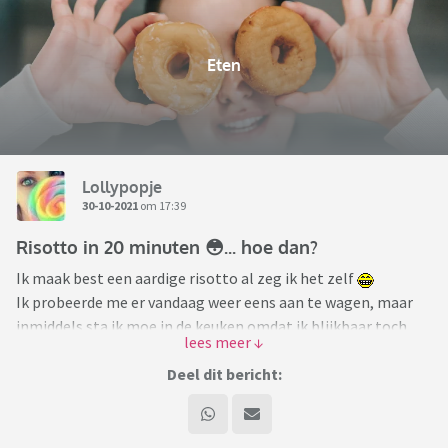
Eten
Lollypopje
30-10-2021
om 17:39
Risotto in 20 minuten 😳... hoe dan?
Ik maak best een aardige risotto al zeg ik het zelf
Ik probeerde me er vandaag weer eens aan te wagen, maar
inmiddels sta ik moe in de keuken omdat ik blijkbaar toch
nog niet de energie heb voor een maaltijd met zoveel geduld.
Deel dit bericht:
Dan scrol ik weer eens door diverse risotto recepten en dan
zie ik weer staan 30 minuten, of zelfs 20 minuten.
Terwijl mijn risotto nu na een half uur toch echt niet gaar is.