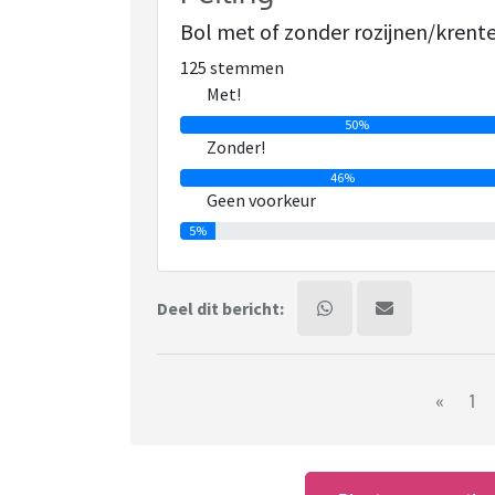
Bol met of zonder rozijnen/krent
125 stemmen
Met!
50%
Zonder!
46%
Geen voorkeur
5%
Deel dit bericht:
«
1