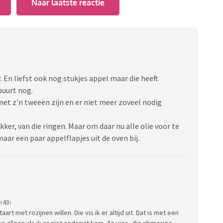
Naar laatste reactie
 En liefst ook nog stukjes appel maar die heeft
buurt nog.
t z'n tweeën zijn en er niet meer zoveel nodig
ker, van die ringen. Maar om daar nu alle olie voor te
maar een paar appelflapjes uit de oven bij.
:43:
t met rozijnen willen. Die vis ik er altijd uit. Dat is met een
us alleen als ik er niet onderuit kom. Zo vies, die slijmerige