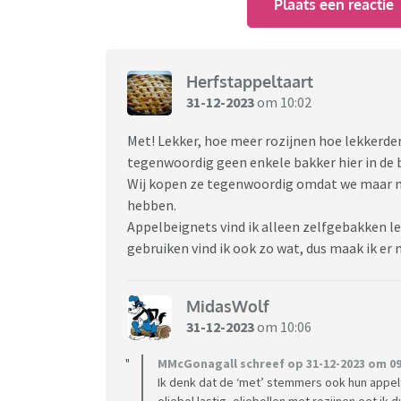
Plaats een reactie
Herfstappeltaart
31-12-2023
om 10:02
Met! Lekker, hoe meer rozijnen hoe lekkerder.
tegenwoordig geen enkele bakker hier in de 
Wij kopen ze tegenwoordig omdat we maar me
hebben.
Appelbeignets vind ik alleen zelfgebakken lek
gebruiken vind ik ook zo wat, dus maak ik er 
MidasWolf
31-12-2023
om 10:06
MMcGonagall schreef op 31-12-2023 om 09
Ik denk dat de ‘met’ stemmers ook hun appeltaar
oliebol lastig, oliebollen met rozijnen eet ik d